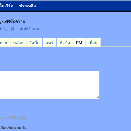
น็ตเวิร์ค
ช่วยเหลือ
gke的ข้อความ
gke的主頁
|
ส่งคำทักทาย
กทาย
บล๊อก
อัลบั้ม
แชร์
หัวข้อ
PM
เพื่อน
009-09-08 13:35
ในเมืองเจียงฮายครับ