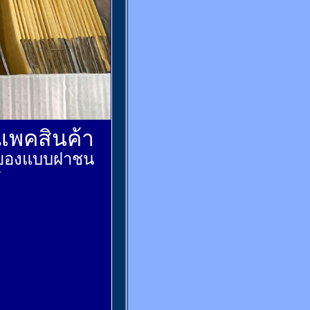
์แพคสินค้า
ส่งของแบบฝาชน
้