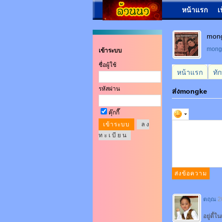
หน้าแรก
เ
mon
mon
เข้าระบบ
ชื่อผู้ใช้
หน้าแรก
ทั
รหัสผ่าน
ส่งmongke
คุ๊กกี๊
ล ง
ท ะ เ บี ย น
ตฤณ
2
อยู่ตี้