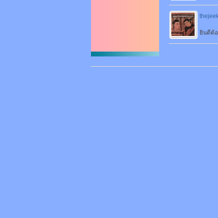
thejee
ยินดีต้