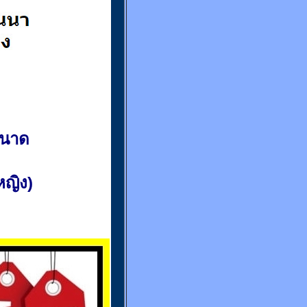
ขนาด
(หญิง)