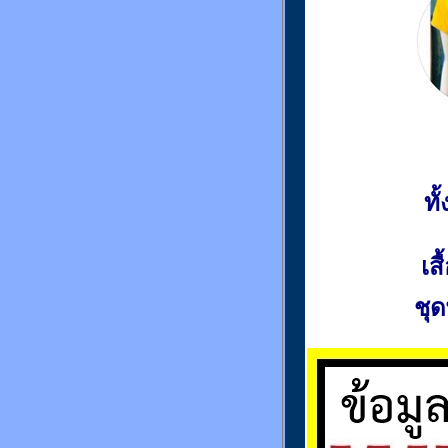
ท
เส
ชุด