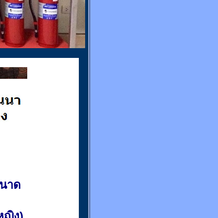
ขนาด
(หญิง)