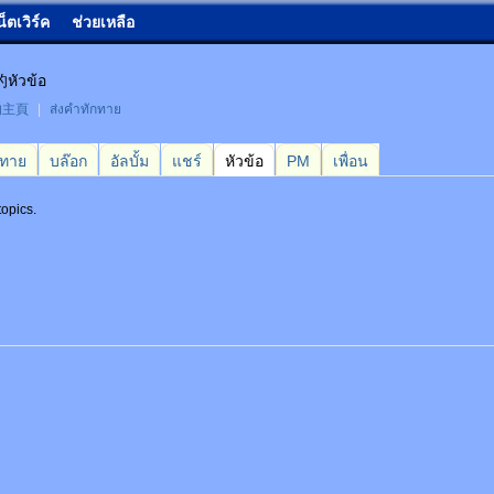
น็ตเวิร์ค
ช่วยเหลือ
หัวข้อ
的主頁
|
ส่งคำทักทาย
กทาย
บล๊อก
อัลบั้ม
แชร์
หัวข้อ
PM
เพื่อน
 topics.