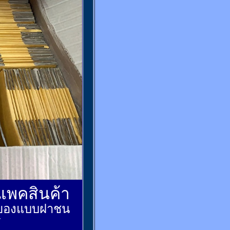
์แพคสินค้า
ส่งของแบบฝาชน
้