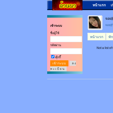
หน้าแรก
เ
จอย的
จอย
เข้าระบบ
ชื่อผู้ใช้
หน้าแรก
ทั
รหัสผ่าน
Not a list of
คุ๊กกี๊
ล ง
ท ะ เ บี ย น