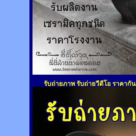
รับถ่ายภาพ รับถ่ายวีดีโอ ราคากั