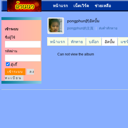
หน้าแรก
เน็ตเวิร์ค
ช่วยเหลือ
pongphun的อัลบั้ม
pongphun的主頁
|
ส่งคำทักทาย
เข้าระบบ
ชื่อผู้ใช้
หน้าแรก
ทักทาย
บล๊อก
อัลบั้ม
แชร
รหัสผ่าน
Can not view the album
คุ๊กกี๊
ล ง
ท ะ เ บี ย น