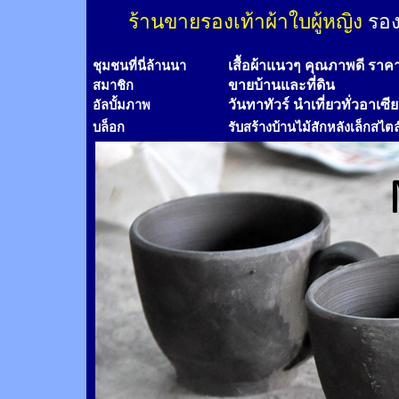
ร้านขายรองเท้าผ้าใบผู้หญิง
รอง
เสื้อผ้าแนวๆ คุณภาพดี ราค
ชุมชนที่นี่ล้านนา
ขายบ้านและที่ดิน
สมาชิก
วันทาทัวร์
นำเที่ยวทั่วอาเซี
อัลบั้มภาพ
บล็อก
รับสร้างบ้านไม้
สัก
หลังเล็กสไตล