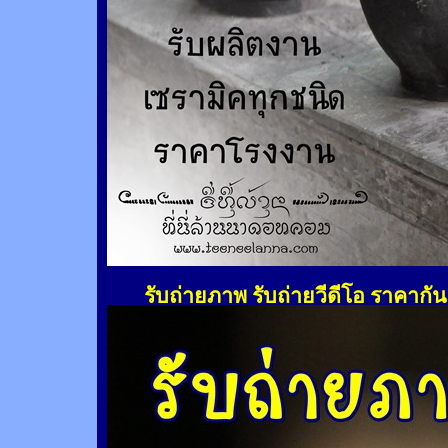
รับถ่ายภาพ รับถ่ายวีดีโอ ราคากั