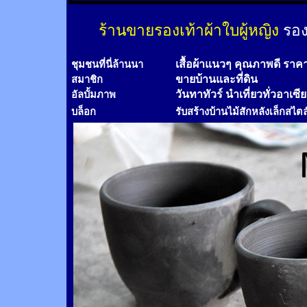
ร้านขายรองเท้าผ้าใบผู้หญิง
รอง
เสื้อผ้าแนวๆ คุณภาพดี ราค
ชุมชนที่นี่ล้านนา
ขายบ้านและที่ดิน
สมาชิก
วันทาทัวร์
นำเที่ยวทั่วอาเซี
อัลบั้มภาพ
บล็อก
รับสร้างบ้านไม้
สัก
หลังเล็กสไตล