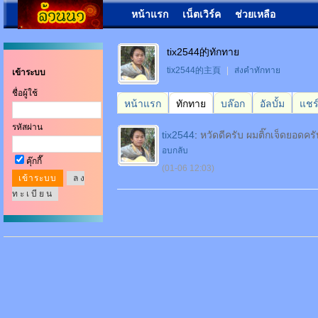
หน้าแรก
เน็ตเวิร์ค
ช่วยเหลือ
tix2544的ทักทาย
tix2544的主頁
|
ส่งคำทักทาย
เข้าระบบ
ชื่อผู้ใช้
หน้าแรก
ทักทาย
บล๊อก
อัลบั้ม
แชร
รหัสผ่าน
tix2544
:
หวัดดีครับ ผมติ๊กเจ็ดยอดครับ
อบกลับ
คุ๊กกี๊
(01-06 12:03)
ล ง
ท ะ เ บี ย น