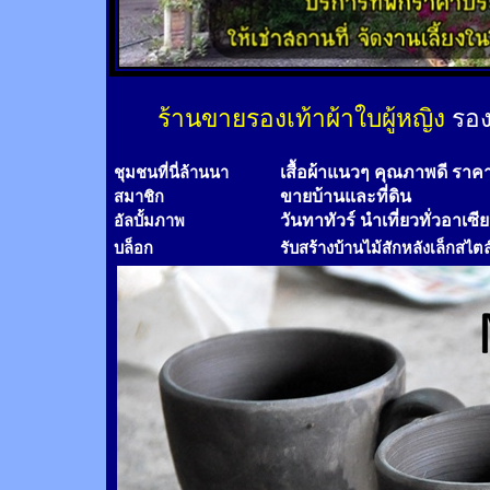
ร้านขายรองเท้าผ้าใบผู้หญิง
รอง
เสื้อผ้าแนวๆ คุณภาพดี ราค
ชุมชนที่นี่ล้านนา
ขายบ้านและที่ดิน
สมาชิก
วันทาทัวร์
นำเที่ยวทั่วอาเซี
อัลบั้มภาพ
บล็อก
รับสร้างบ้านไม้
สัก
หลังเล็กสไตล