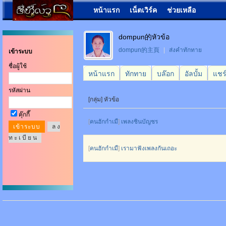
หน้าแรก
เน็ตเวิร์ค
ช่วยเหลือ
dompun的หัวข้อ
dompun的主頁
|
ส่งคำทักทาย
เข้าระบบ
ชื่อผู้ใช้
หน้าแรก
ทักทาย
บล๊อก
อัลบั้ม
แชร
รหัสผ่าน
[กลุ่ม] หัวข้อ
คุ๊กกี๊
[
คนฮักกำเมื
]
เพลงชินบัญชร
ล ง
ท ะ เ บี ย น
[
คนฮักกำเมื
]
เรามาฟังเพลงกันเถอะ