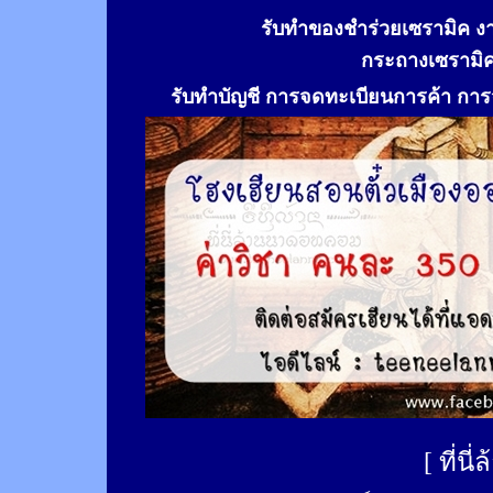
รับทำของชำร่วยเซรามิค ง
กระถางเซรามิ
รับทำ
บัญชี การจดทะเบียนการค้า การจ
[
ที่นี