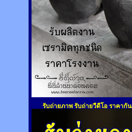
รับถ่ายภาพ รับถ่ายวีดีโอ ราคากั