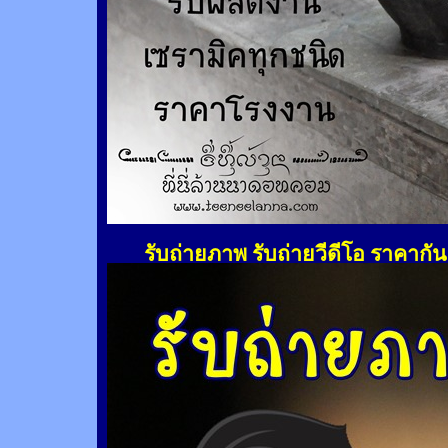
รับถ่ายภาพ รับถ่ายวีดีโอ ราคากั