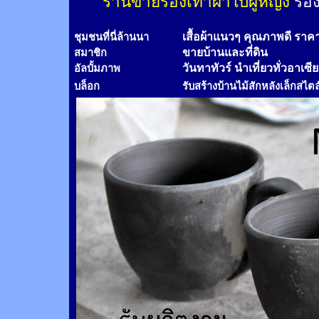
ร้านขายรองเท้าผ้าใบผู้หญิง
รอง
เสื้อผ้าแนวๆ คุณภาพดี ราค
ชุมชนที่นี่ล้านนา
ขายบ้านและที่ดิน
สมาชิก
วันทาทัวร์
นำเที่ยวทั่วอาเซี
อัลบั้มภาพ
บล็อก
รับสร้างบ้านไม้
สัก
หลังเล็กสไตล