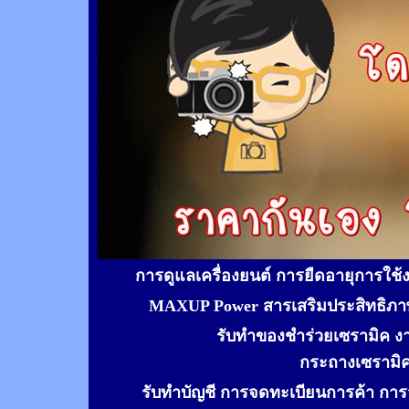
การดูแลเครื่องยนต์ การยืดอายุการใช
MAXUP Power สารเสริมประสิทธิภาพ
รับทำของชำร่วยเซรามิค ง
กระถางเซรามิ
รับทำ
บัญชี การจดทะเบียนการค้า การจ