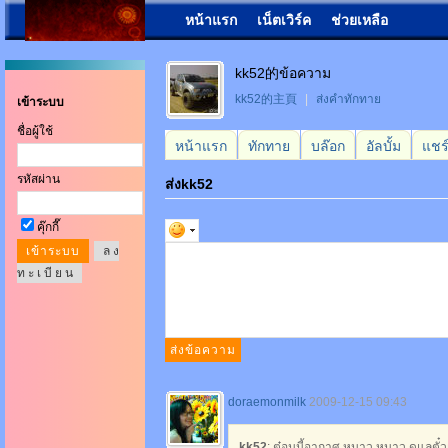
หน้าแรก
เน็ตเวิร์ค
ช่วยเหลือ
kk52的ข้อความ
kk52的主頁
|
ส่งคำทักทาย
เข้าระบบ
ชื่อผู้ใช้
หน้าแรก
ทักทาย
บล๊อก
อัลบั้ม
แชร
รหัสผ่าน
ส่งkk52
คุ๊กกี๊
ล ง
ท ะ เ บี ย น
doraemonmilk
2009-12-15 09:43
kk52
: ต๋อนนี้อากาศ หนาว หนาว ดูแลตั๋วเ