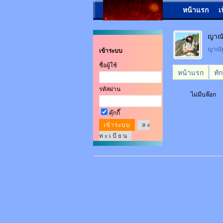
หน้าแรก
เ
ญาณ
ญาณ
เข้าระบบ
ชื่อผู้ใช้
หน้าแรก
ทั
รหัสผ่าน
ไม่มีบล๊อก
คุ๊กกี๊
ล ง
ท ะ เ บี ย น