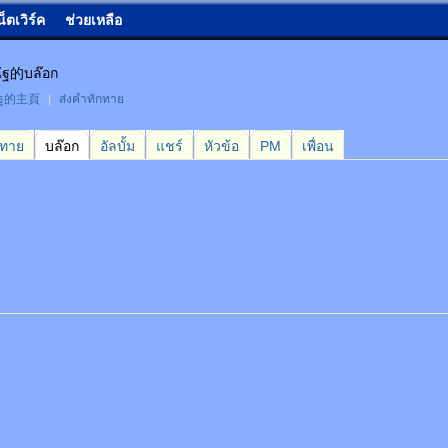
น็ตเวิร์ค
ช่วยเหลือ
ัฐ的บล๊อก
ัฐ的主頁
|
ส่งคำทักทาย
กทาย
บล๊อก
อัลบั้ม
แชร์
หัวข้อ
PM
เพื่อน