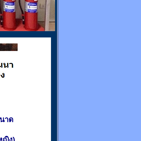
ขนาด
(หญิง)