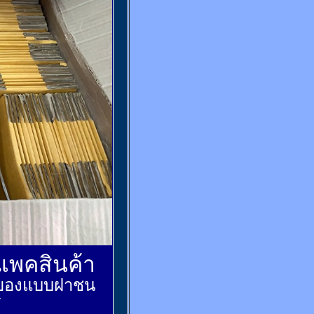
์แพคสินค้า
ส่งของแบบฝาชน
้