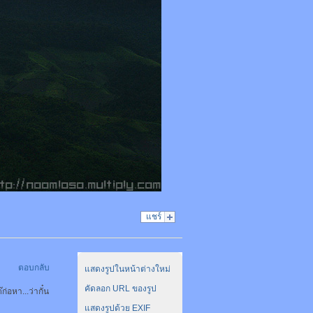
แชร์
ตอบกลับ
แสดงรูปในหน้าต่างใหม่
คัดลอก URL ของรูป
่อหา...ว่ากั๋น
แสดงรูปด้วย EXIF