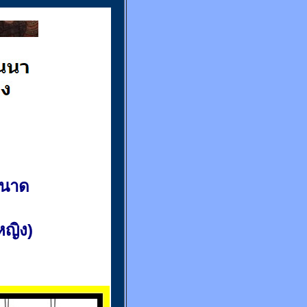
ขนาด
(หญิง)