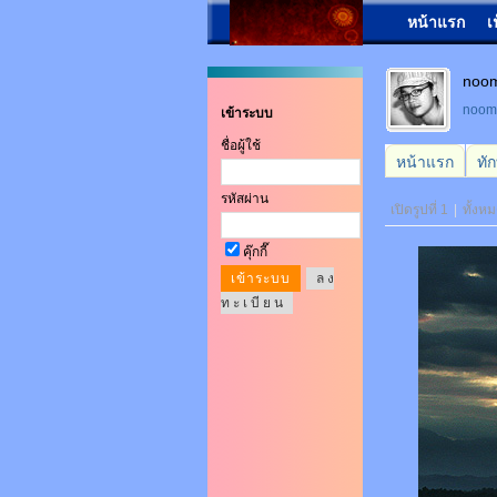
หน้าแรก
เ
noom
noo
เข้าระบบ
ชื่อผู้ใช้
หน้าแรก
ทั
รหัสผ่าน
เปิดรูปที่ 1
|
ทั้งหม
คุ๊กกี๊
ล ง
ท ะ เ บี ย น