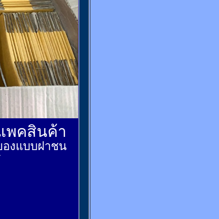
์แพคสินค้า
ส่งของแบบฝาชน
้