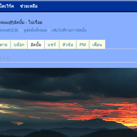
น็ตเวิร์ค
ช่วยเหลือ
loso的อัลบั้ม - ไปเรื่อย
mloso的主頁
|
ดูอัลบั้มทั้งหมด
|
กลับไปที่รายการอัลบั้ม
กทาย
บล๊อก
อัลบั้ม
แชร์
หัวข้อ
PM
เพื่อน
ด 6 รูป