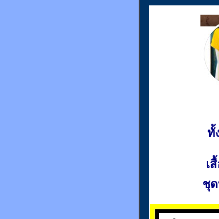
ท
เส
ชุด