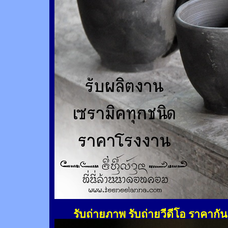
รับถ่ายภาพ รับถ่ายวีดีโอ ราคากั