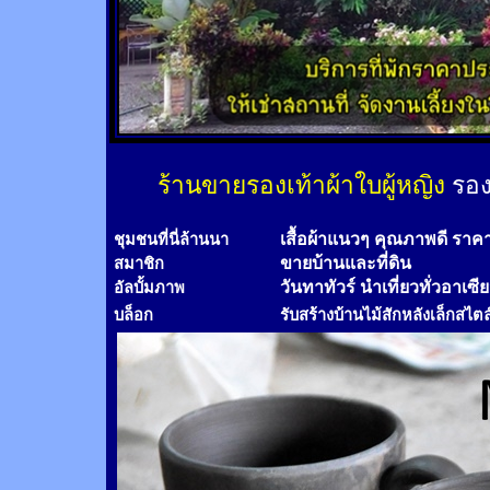
ร้านขายรองเท้าผ้าใบผู้หญิง
รอง
เสื้อผ้าแนวๆ คุณภาพดี ราค
ชุมชนที่นี่ล้านนา
ขายบ้านและที่ดิน
สมาชิก
วันทาทัวร์
นำเที่ยวทั่วอาเซี
อัลบั้มภาพ
บล็อก
รับสร้างบ้านไม้
สัก
หลังเล็กสไตล