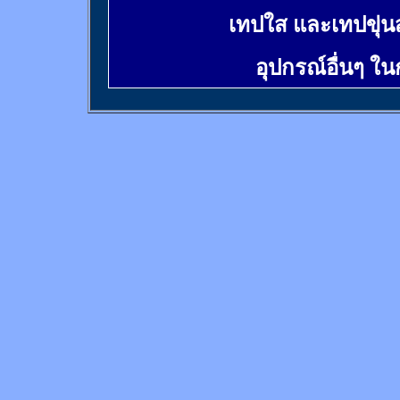
เทปใส และเทปขุ่น
อุปกรณ์อื่นๆ ใ