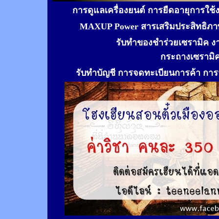
การดูแลเครื่องยนต์ การยืดอายุการใช
MAXUP Power สารเสริมประสิทธิภาพ
รับทำของชำร่วยเซรามิค ง
กระถางเซรามิ
รับทำ
บัญชี การจดทะเบียนการค้า การจ