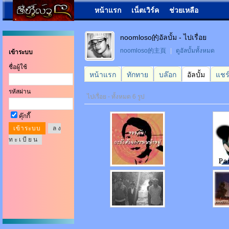
หน้าแรก
เน็ตเวิร์ค
ช่วยเหลือ
noomloso的อัลบั้ม - ไปเรื่อย
noomloso的主頁
|
ดูอัลบั้มทั้งหมด
เข้าระบบ
ชื่อผู้ใช้
หน้าแรก
ทักทาย
บล๊อก
อัลบั้ม
แชร
รหัสผ่าน
ไปเรื่อย - ทั้งหมด 6 รูป
คุ๊กกี๊
ล ง
ท ะ เ บี ย น