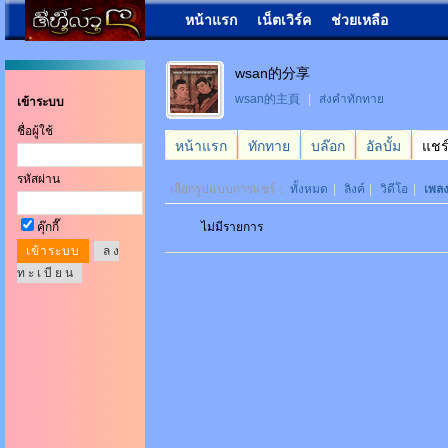
หน้าแรก
เน็ตเวิร์ค
ช่วยเหลือ
wsan的分享
wsan的主頁
|
ส่งคำทักทาย
เข้าระบบ
ชื่อผู้ใช้
หน้าแรก
ทักทาย
บล๊อก
อัลบั้ม
แชร
รหัสผ่าน
เลือกรูปแบบการแชร์：
ทั้งหมด
|
ลิงค์
|
วิดีโอ
|
เพล
คุ๊กกี๊
ไม่มีรายการ
ล ง
ท ะ เ บี ย น