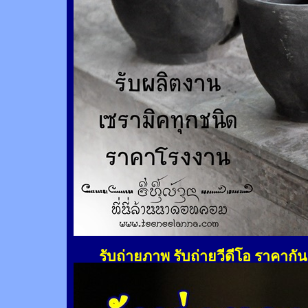
รับถ่ายภาพ รับถ่ายวีดีโอ ราคากั