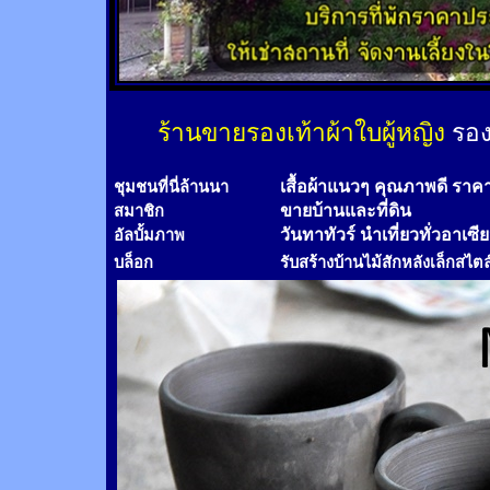
ร้านขายรองเท้าผ้าใบผู้หญิง
รอง
เสื้อผ้าแนวๆ คุณภาพดี ราค
ชุมชนที่นี่ล้านนา
ขายบ้านและที่ดิน
สมาชิก
วันทาทัวร์
นำเที่ยวทั่วอาเซี
อัลบั้มภาพ
บล็อก
รับสร้างบ้านไม้
สัก
หลังเล็กสไตล