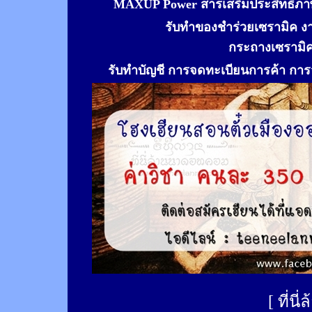
MAXUP Power สารเสริมประสิทธิภาพ
รับทำของชำร่วยเซรามิค ง
กระถางเซรามิ
รับทำ
บัญชี การจดทะเบียนการค้า การจ
[
ที่นี