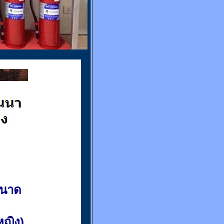
ขนาด
(หญิง)