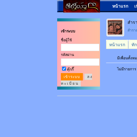
หน้าแรก
เ
สำร
สำร
เข้าระบบ
ชื่อผู้ใช้
หน้าแรก
ทั
รหัสผ่าน
มีเพื่อนทั้ง
ไม่มีรายการ
คุ๊กกี๊
ล ง
ท ะ เ บี ย น