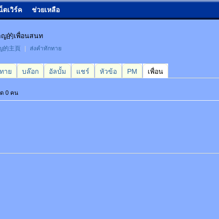
น็ตเวิร์ค
ช่วยเหลือ
าญ的เพื่อนสนท
าญ的主頁
|
ส่งคำทักทาย
กทาย
บล๊อก
อัลบั้ม
แชร์
หัวข้อ
PM
เพื่อน
หมด 0 คน