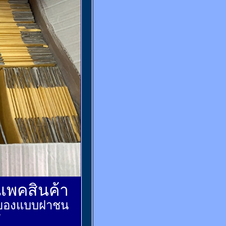
์แพคสินค้า
ส่งของแบบฝาชน
้