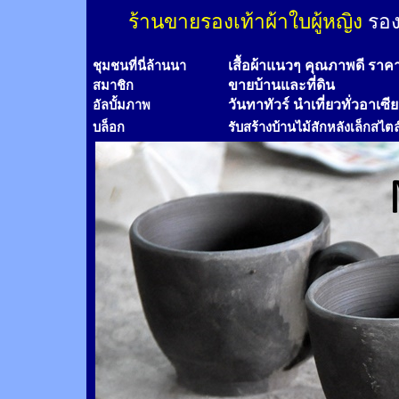
ร้านขายรองเท้าผ้าใบผู้หญิง
รอง
เสื้อผ้าแนวๆ คุณภาพดี ราค
ชุมชนที่นี่ล้านนา
ขายบ้านและที่ดิน
สมาชิก
วันทาทัวร์
นำเที่ยวทั่วอาเซี
อัลบั้มภาพ
บล็อก
รับสร้างบ้านไม้
สัก
หลังเล็กสไตล