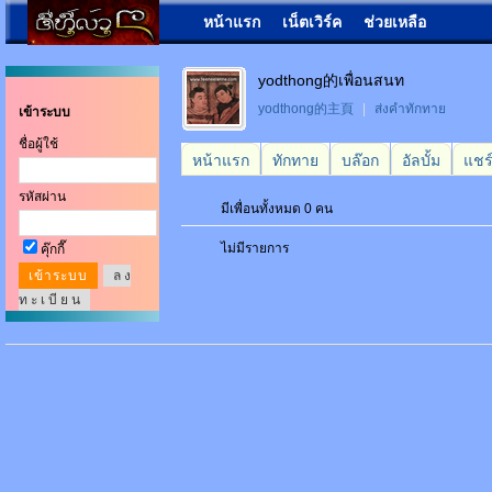
หน้าแรก
เน็ตเวิร์ค
ช่วยเหลือ
yodthong的เพื่อนสนท
yodthong的主頁
|
ส่งคำทักทาย
เข้าระบบ
ชื่อผู้ใช้
หน้าแรก
ทักทาย
บล๊อก
อัลบั้ม
แชร
รหัสผ่าน
มีเพื่อนทั้งหมด 0 คน
ไม่มีรายการ
คุ๊กกี๊
ล ง
ท ะ เ บี ย น