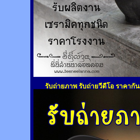
รับถ่ายภาพ รับถ่ายวีดีโอ ราคากั