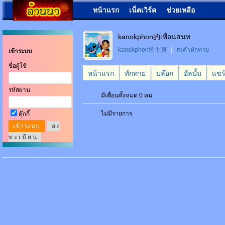
หน้าแรก
เน็ตเวิร์ค
ช่วยเหลือ
kanokphon的เพื่อนสนท
kanokphon的主頁
|
ส่งคำทักทาย
เข้าระบบ
ชื่อผู้ใช้
หน้าแรก
ทักทาย
บล๊อก
อัลบั้ม
แชร
รหัสผ่าน
มีเพื่อนทั้งหมด 0 คน
ไม่มีรายการ
คุ๊กกี๊
ล ง
ท ะ เ บี ย น