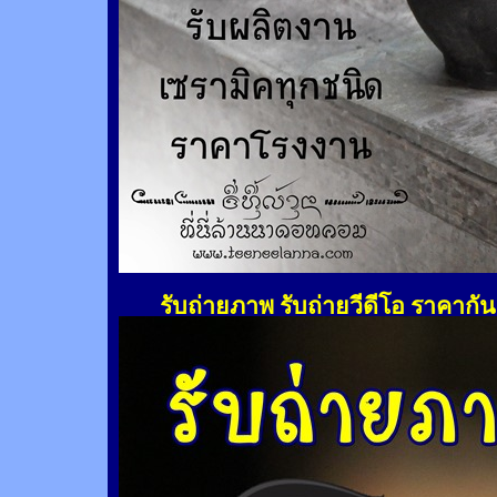
รับถ่ายภาพ รับถ่ายวีดีโอ ราคากั