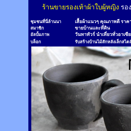
ร้านขายรองเท้าผ้าใบผู้หญิง
รอง
เสื้อผ้าแนวๆ คุณภาพดี ราค
ชุมชนที่นี่ล้านนา
ขายบ้านและที่ดิน
สมาชิก
วันทาทัวร์
นำเที่ยวทั่วอาเซี
อัลบั้มภาพ
บล็อก
รับสร้างบ้านไม้
สัก
หลังเล็กสไตล