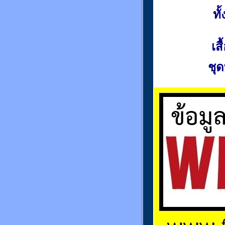
ท
เส
ชุด