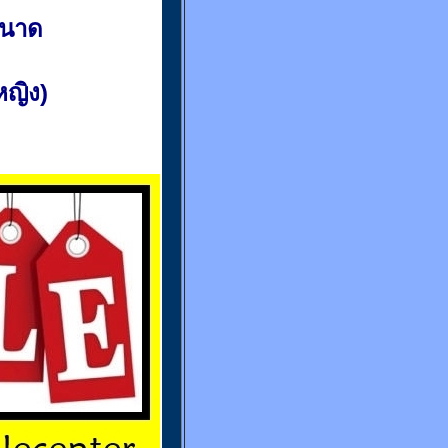
ขนาด
(หญิง)