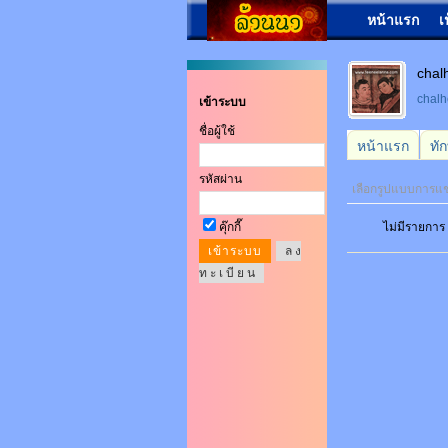
หน้าแรก
เ
cha
chal
เข้าระบบ
ชื่อผู้ใช้
หน้าแรก
ทั
รหัสผ่าน
เลือกรูปแบบการแ
คุ๊กกี๊
ไม่มีรายการ
ล ง
ท ะ เ บี ย น