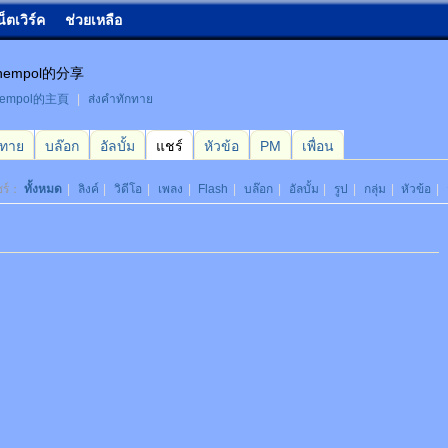
น็ตเวิร์ค
ช่วยเหลือ
lhempol的分享
hempol的主頁
|
ส่งคำทักทาย
กทาย
บล๊อก
อัลบั้ม
แชร์
หัวข้อ
PM
เพื่อน
ชร์：
ทั้งหมด
|
ลิงค์
|
วิดีโอ
|
เพลง
|
Flash
|
บล๊อก
|
อัลบั้ม
|
รูป
|
กลุ่ม
|
หัวข้อ
|