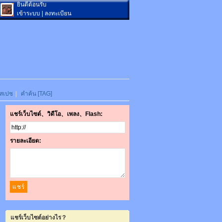
ยินดีต้อนรับ
เข้าระบบ
|
ลงทะเบียน
สเปซ
|
คำค้น [TAG]
แชร์เว็บไซต์、วิดีโอ、เพลง、Flash:
รายละเอียด:
แชร์เว็บไซต์อย่างไร？