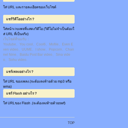
ใส่ URL และรายละเอียดของเว็บไซต์
แชร์วิดีโออย่างไร？
ใส่หน้าเวบเพจที่แสดงวิดีโอ.(วิดีโอไม่จำเป็นต้องใ
ส่ URL ที่เป็นจริง)
เว็บไซต์ที่รองรับ：
Youtube、You cool、Cool6、Mofile、Even E
ven video、UUME、I show、Popcorn、Chan
nel Nine、Baidu Post Bar video、Sina vide
o、Sohu video.
แชร์เพลงอย่างไร？
ใส่ URL ของเพลง.(จะต้องลงท้ายด้วย mp3 หรือ
wma)
แชร์ Flash อย่างไร？
ใส่ URLของ Flash .(จะต้องลงท้ายด้วยswf)
TOP