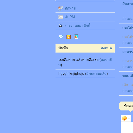
อัพเดท
ทักทาย
ส่ง PM
อ่านต่
รายงานสมาชิกนี้
กระโปร
กระโปร
อ่านต่
บันทึก
ทั้งหมด
อาหารเ
เธอคือคาย แล้วคายคือเธอ (
ตอบกลั
อาหาร
บ
)
อ่านต่
hgyghiknjighujo (
5คนตอบกลับ
)
ขนมเค้
เค้ก เค
อ่านต่
ข้อค