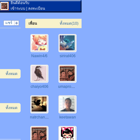
ยินดีต้อนรับ
เข้าระบบ
|
ลงทะเบียน
แชร์
เพื่อน
ทั้งหมด(10)
Nawin4/6
sirirat406
ทั้งหมด
chaiyo406
umapron4/6
ทั้งหมด
natrchanok
keetawan