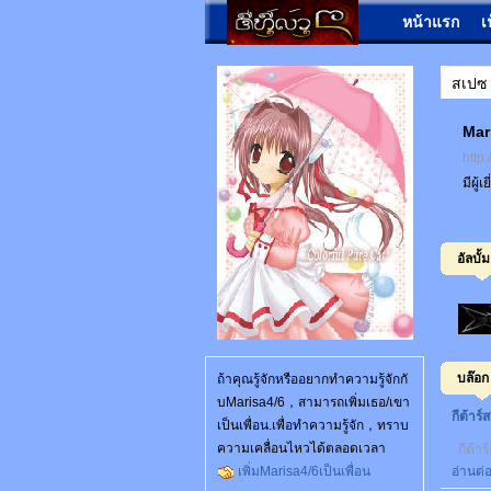
หน้าแรก
เ
สเปซ
Mar
http
มีผู้
อัลบั้ม
บล๊อก
ถ้าคุณรู้จักหรืออยากทำความรู้จักกั
บMarisa4/6，สามารถเพิ่มเธอ/เขา
กีต้าร
เป็นเพื่อน.เพื่อทำความรู้จัก，ทราบ
ความเคลื่อนไหวได้ตลอดเวลา
กีต้าร
เพิ่มMarisa4/6เป็นเพื่อน
อ่านต่