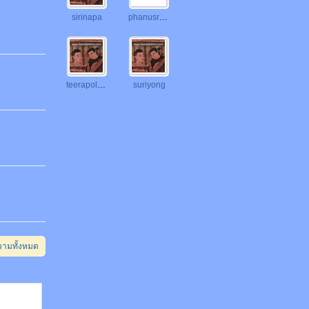
sirinapa
phanusron4/6
teerapol406
suriyong
วามทั้งหมด