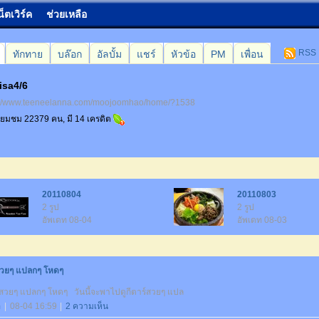
น็ตเวิร์ค
ช่วยเหลือ
RSS
ทักทาย
บล๊อก
อัลบั้ม
แชร์
หัวข้อ
PM
เพื่อน
isa4/6
://www.teeneelanna.com/moojoomhao/home/?1538
เยี่ยมชม 22379 คน, มี 14 เครดิต
20110804
20110803
2 รูป
2 รูป
อัพเดท 08-04
อัพเดท 08-03
์สวยๆ แปลกๆ โหดๆ
์สวยๆ แปลกๆ โหดๆ วันนี้จะพาไปดูกีตาร์สวยๆ แปล
อ
|
08-04 16:59
|
2 ความเห็น