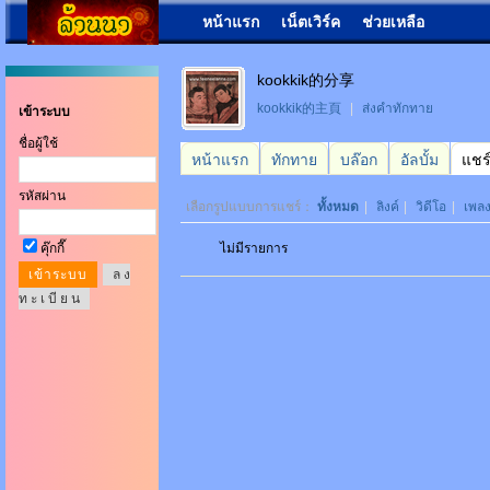
หน้าแรก
เน็ตเวิร์ค
ช่วยเหลือ
kookkik的分享
kookkik的主頁
|
ส่งคำทักทาย
เข้าระบบ
ชื่อผู้ใช้
หน้าแรก
ทักทาย
บล๊อก
อัลบั้ม
แชร
รหัสผ่าน
เลือกรูปแบบการแชร์：
ทั้งหมด
|
ลิงค์
|
วิดีโอ
|
เพล
คุ๊กกี๊
ไม่มีรายการ
ล ง
ท ะ เ บี ย น