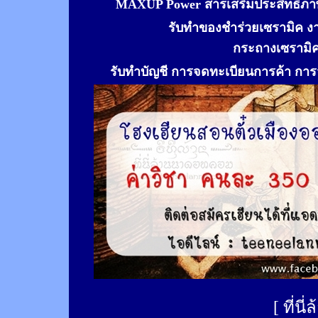
MAXUP Power สารเสริมประสิทธิภาพ
รับทำของชำร่วยเซรามิค ง
กระถางเซรามิ
รับทำ
บัญชี การจดทะเบียนการค้า การจ
[
ที่นี