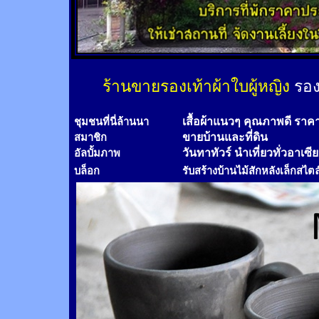
ร้านขายรองเท้าผ้าใบผู้หญิง
รอง
เสื้อผ้าแนวๆ คุณภาพดี ราค
ชุมชนที่นี่ล้านนา
ขายบ้านและที่ดิน
สมาชิก
วันทาทัวร์
นำเที่ยวทั่วอาเซี
อัลบั้มภาพ
บล็อก
รับสร้างบ้านไม้
สัก
หลังเล็กสไตล