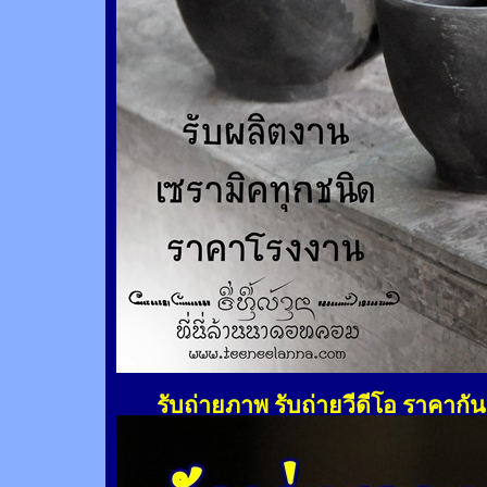
รับถ่ายภาพ รับถ่ายวีดีโอ ราคากั