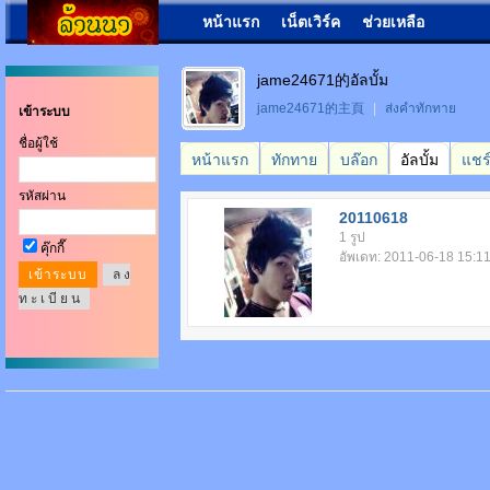
หน้าแรก
เน็ตเวิร์ค
ช่วยเหลือ
jame24671的อัลบั้ม
jame24671的主頁
|
ส่งคำทักทาย
เข้าระบบ
ชื่อผู้ใช้
หน้าแรก
ทักทาย
บล๊อก
อัลบั้ม
แชร
รหัสผ่าน
20110618
1 รูป
คุ๊กกี๊
อัพเดท: 2011-06-18 15:1
ล ง
ท ะ เ บี ย น