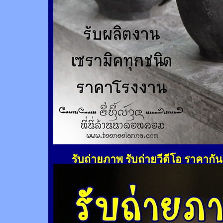
รับถ่ายภาพ รับถ่ายวีดีโอ ราคากั