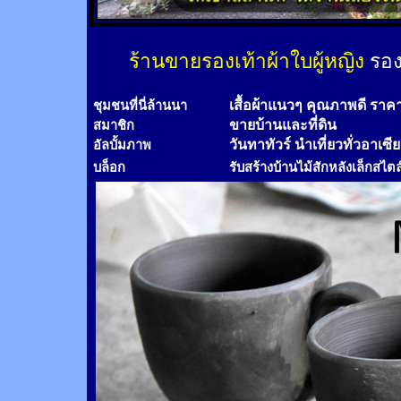
ร้านขายรองเท้าผ้าใบผู้หญิง
รอง
เสื้อผ้าแนวๆ คุณภาพดี ราค
ชุมชนที่นี่ล้านนา
ขายบ้านและที่ดิน
สมาชิก
วันทาทัวร์
นำเที่ยวทั่วอาเซี
อัลบั้มภาพ
บล็อก
รับสร้างบ้านไม้
สัก
หลังเล็กสไตล