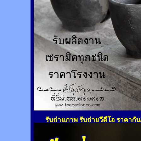
รับถ่ายภาพ รับถ่ายวีดีโอ ราคากั