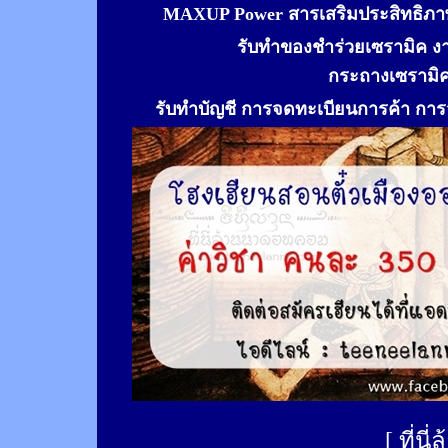
MAXUP Power สารเสริมประสิทธิภาพ
รับทำของชำร่วยเซรามิค ง
กระถางเซรามิ
รับทำ
บัญชี การจดทะเบียนการค้า การจ
[
ที่นี