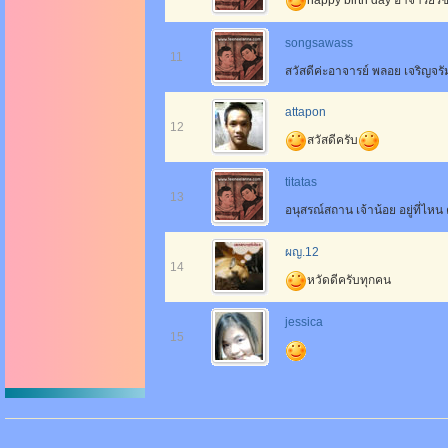
happy birth day อาจารย์ร
songsawass
11
สวัสดีค่ะอาจารย์ พลอย เจริญจ
attapon
12
สวัสดีครับ
titatas
13
อนุสรณ์สถาน เจ้าน้อย อยู่ที่ไห
ผญ.12
14
หวัดดีครับทุกคน
jessica
15