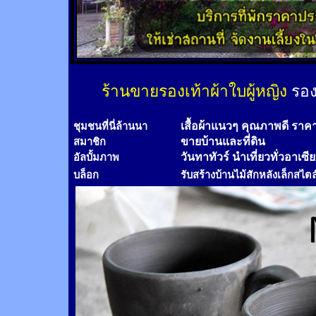
ร้านขายรองเท้าผ้าใบผู้หญิง
รอง
เสื้อผ้าแนวๆ คุณภาพดี ราค
ชุมชนที่นี่ล้านนา
ขายบ้านและที่ดิน
สมาชิก
วันทาทัวร์
นำเที่ยวทั่วอาเซี
อัลบั้มภาพ
บล็อก
รับสร้างบ้านไม้
สัก
หลังเล็กสไตล