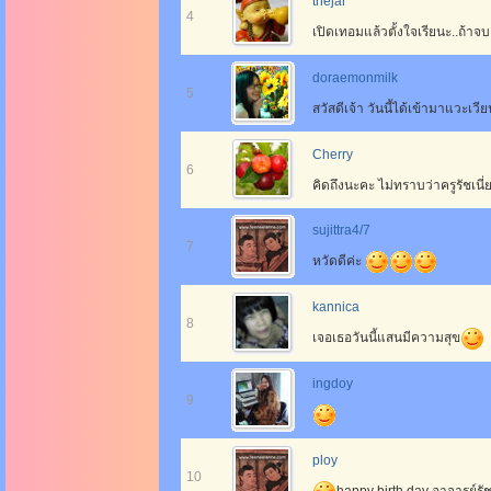
thejar
4
เปิดเทอมแล้วตั้งใจเรียนะ..ถ้าจบ
doraemonmilk
5
สวัสดีเจ้า วันนี้ได้เข้ามาแวะเวีย
Cherry
6
คิดถึงนะคะ ไม่ทราบว่าครูรัชเนี่
sujittra4/7
7
หวัดดีค่ะ
kannica
8
เจอเธอวันนี้แสนมีความสุข
ingdoy
9
ploy
10