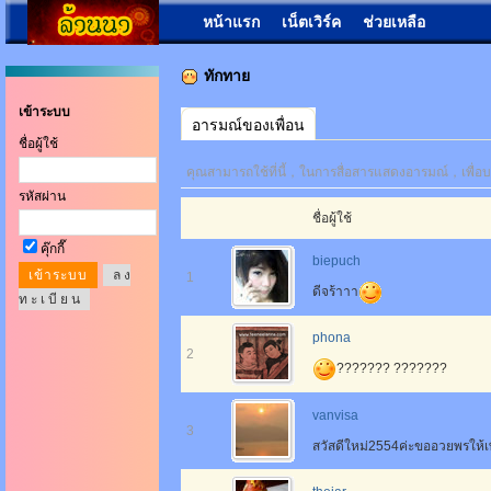
หน้าแรก
เน็ตเวิร์ค
ช่วยเหลือ
ทักทาย
เข้าระบบ
อารมณ์ของเพื่อน
ชื่อผู้ใช้
คุณสามารถใช้ที่นี้，ในการสื่อสารแสดงอารมณ์，เพื่อบอ
รหัสผ่าน
ชื่อผู้ใช้
คุ๊กกี๊
biepuch
ล ง
1
ดีจร้าาา
ท ะ เ บี ย น
phona
2
??????? ???????
vanvisa
3
สวัสดีใหม่2554ค่ะขออวยพรให้เพ