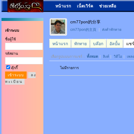
หน้าแรก
เน็ตเวิร์ค
ช่วยเหลือ
cm77pon的分享
cm77pon的主頁
|
ส่งคำทักทาย
เข้าระบบ
ชื่อผู้ใช้
หน้าแรก
ทักทาย
บล๊อก
อัลบั้ม
แชร
รหัสผ่าน
เลือกรูปแบบการแชร์：
ทั้งหมด
|
ลิงค์
|
วิดีโอ
|
เพล
คุ๊กกี๊
ไม่มีรายการ
ล ง
ท ะ เ บี ย น