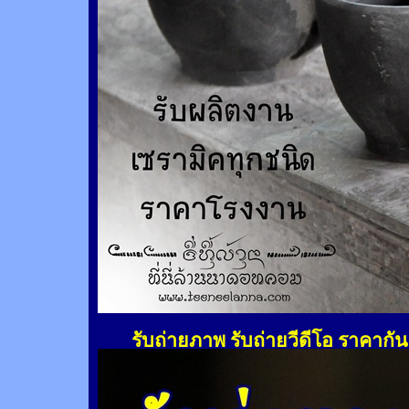
รับถ่ายภาพ รับถ่ายวีดีโอ ราคากั