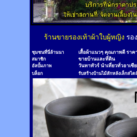
ร้านขายรองเท้าผ้าใบผู้หญิง
รอง
เสื้อผ้าแนวๆ คุณภาพดี ราค
ชุมชนที่นี่ล้านนา
ขายบ้านและที่ดิน
สมาชิก
วันทาทัวร์
นำเที่ยวทั่วอาเซี
อัลบั้มภาพ
บล็อก
รับสร้างบ้านไม้
สัก
หลังเล็กสไตล