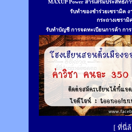
MAXUP Power สารเสริมประสิทธิภาพ
รับทำของชำร่วยเซรามิค ง
กระถางเซรามิ
รับทำ
บัญชี การจดทะเบียนการค้า การจ
[
ที่นี