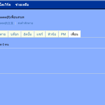
น็ตเวิร์ค
ช่วยเหลือ
awee的เพื่อนสนท
tawee的主頁
|
ส่งคำทักทาย
กทาย
บล๊อก
อัลบั้ม
แชร์
หัวข้อ
PM
เพื่อน
หมด 0 คน