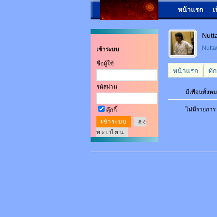
หน้าแรก
เ
Nutt
Nut
เข้าระบบ
ชื่อผู้ใช้
หน้าแรก
ทั
รหัสผ่าน
มีเพื่อนทั้ง
ไม่มีรายการ
คุ๊กกี๊
ล ง
ท ะ เ บี ย น