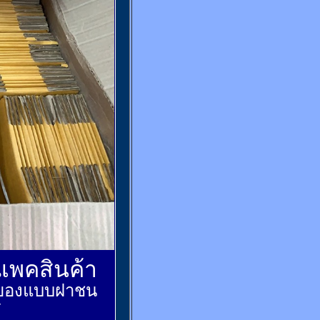
์แพคสินค้า
ส่งของแบบฝาชน
้