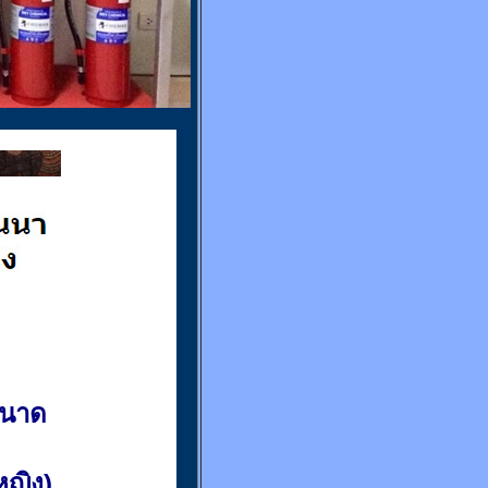
ขนาด
(หญิง)