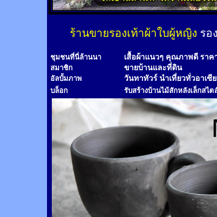
ร้านขายรองเท้าผ้าใบผู้หญิง
รอง
เสื้อผ้าแนวๆ คุณภาพดี ราค
ชุมชนที่นี่ล้านนา
ขายบ้านและที่ดิน
สมาชิก
วันทาทัวร์
นำเที่ยวทั่วอาเซี
อัลบั้มภาพ
บล็อก
รับสร้างบ้านไม้
สัก
หลังเล็กสไตล