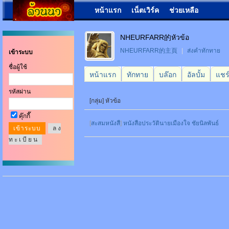
หน้าแรก
เน็ตเวิร์ค
ช่วยเหลือ
NHEURFARR的หัวข้อ
NHEURFARR的主頁
|
ส่งคำทักทาย
เข้าระบบ
ชื่อผู้ใช้
หน้าแรก
ทักทาย
บล๊อก
อัลบั้ม
แชร
รหัสผ่าน
[กลุ่ม] หัวข้อ
คุ๊กกี๊
[
สะสมหนังสื
]
หนังสือประวัตินายเมืองใจ ชัยนิลพันธ์
ล ง
ท ะ เ บี ย น