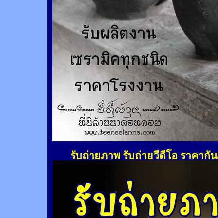
รับถ่ายภาพ รับถ่ายวีดีโอ ราคากั