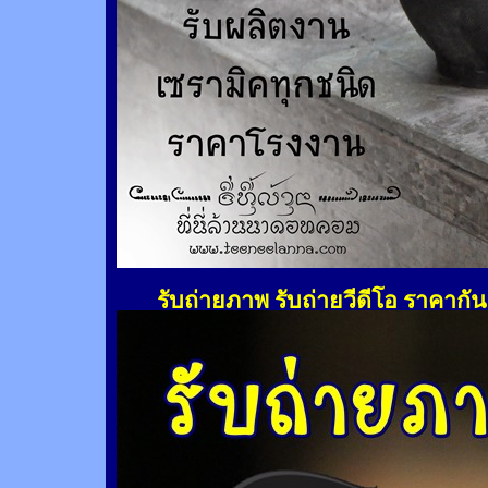
รับถ่ายภาพ รับถ่ายวีดีโอ ราคากั