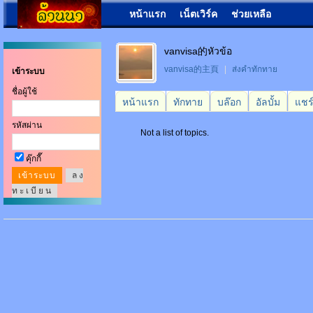
หน้าแรก
เน็ตเวิร์ค
ช่วยเหลือ
vanvisa的หัวข้อ
vanvisa的主頁
|
ส่งคำทักทาย
เข้าระบบ
ชื่อผู้ใช้
หน้าแรก
ทักทาย
บล๊อก
อัลบั้ม
แชร
รหัสผ่าน
Not a list of topics.
คุ๊กกี๊
ล ง
ท ะ เ บี ย น