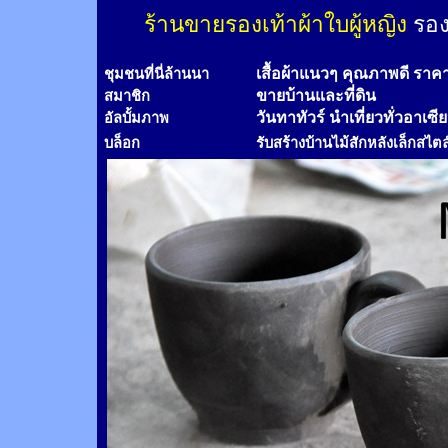
ร้านขายรองเท้าผ้าใบผู้หญิง
รอง
เสื้อผ้าแนวๆ คุณภาพดี ราค
ชุมชนที่นี่ล้านนา
ขายบ้านและที่ดิน
สมาชิก
วันทาทัวร์
นำเที่ยวทั่วอาเซี
อัลบั้มภาพ
บล็อก
รับสร้างบ้านไม้
สัก
หลังเล็กสไตล