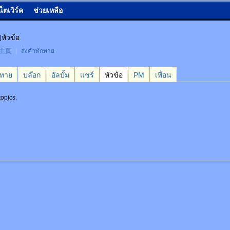
น็ตเวิร์ค
ช่วยเหลือ
หัวข้อ
的主頁
|
ส่งคำทักทาย
กทาย
บล๊อก
อัลบั้ม
แชร์
หัวข้อ
PM
เพื่อน
 topics.