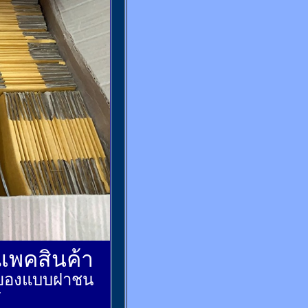
์แพคสินค้า
ส่งของแบบฝาชน
้