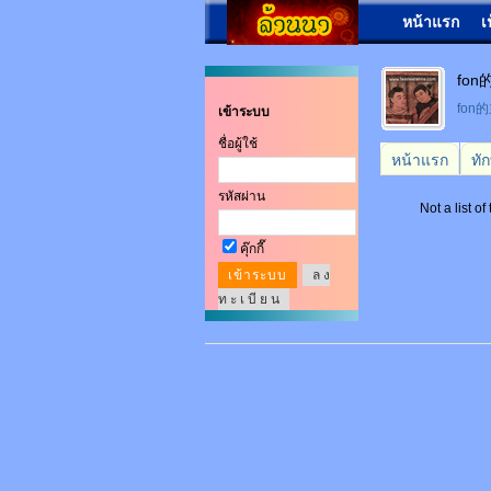
หน้าแรก
เ
fon的
fon
เข้าระบบ
ชื่อผู้ใช้
หน้าแรก
ทั
รหัสผ่าน
Not a list of
คุ๊กกี๊
ล ง
ท ะ เ บี ย น