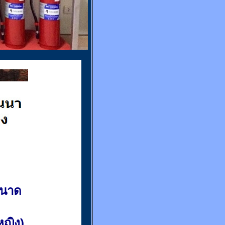
ขนาด
(หญิง)