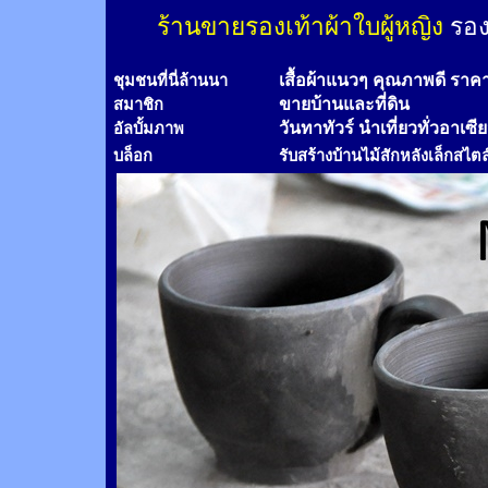
ร้านขายรองเท้าผ้าใบผู้หญิง
รอง
เสื้อผ้าแนวๆ คุณภาพดี ราค
ชุมชนที่นี่ล้านนา
ขายบ้านและที่ดิน
สมาชิก
วันทาทัวร์
นำเที่ยวทั่วอาเซี
อัลบั้มภาพ
บล็อก
รับสร้างบ้านไม้
สัก
หลังเล็กสไตล