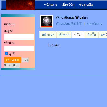
หน้าแรก
เน็ตเวิร์ค
ช่วยเหลือ
@nontfong@的บล๊อก
@nontfong@的主頁
|
ส่งคำทักทาย
เข้าระบบ
ชื่อผู้ใช้
หน้าแรก
ทักทาย
บล๊อก
อัลบั้ม
แชร
รหัสผ่าน
ไม่มีบล๊อก
คุ๊กกี๊
ล ง
ท ะ เ บี ย น