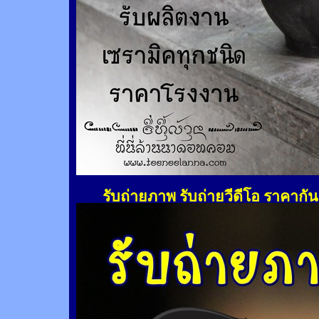
รับถ่ายภาพ รับถ่ายวีดีโอ ราคากั