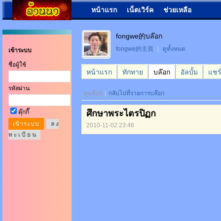
หน้าแรก
เน็ตเวิร์ค
ช่วยเหลือ
fongwe的บล๊อก
fongwe的主頁
|
ดูทั้งหมด
เข้าระบบ
ชื่อผู้ใช้
หน้าแรก
ทักทาย
บล๊อก
อัลบั้ม
แชร
รหัสผ่าน
ดูบล๊อก
|
กลับไปที่รายการบล๊อก
คุ๊กกี๊
ศึกษาพระไตรปิฏก
ล ง
2010-11-02 23:46
ท ะ เ บี ย น