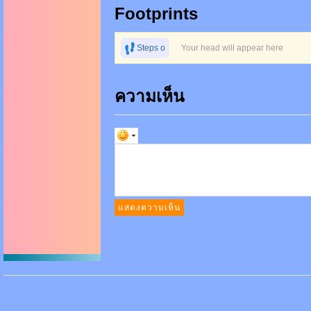
Footprints
Steps o
Your head will appear here
n foot
ความเห็น