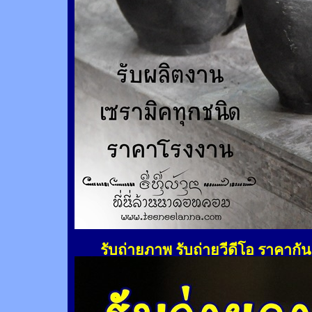
รับถ่ายภาพ รับถ่ายวีดีโอ ราคากั