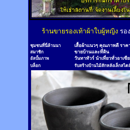
ร้านขายรองเท้าผ้าใบผู้หญิง
รอง
เสื้อผ้าแนวๆ คุณภาพดี ราค
ชุมชนที่นี่ล้านนา
ขายบ้านและที่ดิน
สมาชิก
วันทาทัวร์
นำเที่ยวทั่วอาเซี
อัลบั้มภาพ
บล็อก
รับสร้างบ้านไม้
สัก
หลังเล็กสไตล