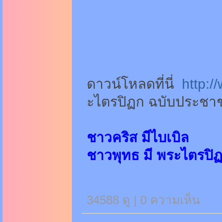
ดาวน์โหลดที่นี่
http:/
ะไตรปิฏก ฉบับประชา
ชาวคริส มีไบเบิล
ชาวพุทธ มี พระไตรปิฏ
34588 ดู |
0
ความเห็น