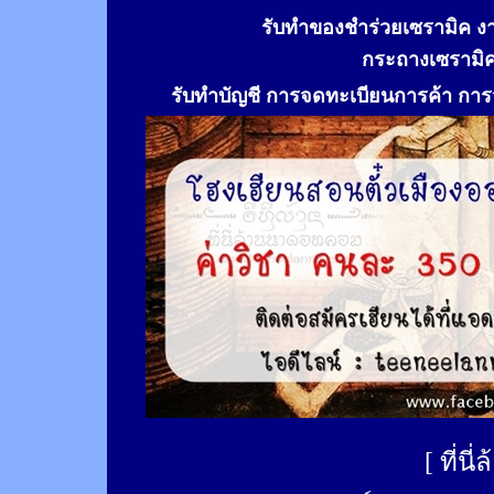
รับทำของชำร่วยเซรามิค ง
กระถางเซรามิ
รับทำ
บัญชี การจดทะเบียนการค้า การจ
[
ที่นี