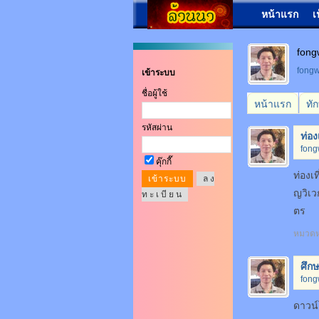
หน้าแรก
เ
fon
fon
เข้าระบบ
ชื่อผู้ใช้
หน้าแรก
ทั
รหัสผ่าน
ท่อ
fon
คุ๊กกี๊
ท่องเ
ล ง
ญวิเว
ท ะ เ บี ย น
ตร
หมวดหม
ศึก
fon
ดาวน์