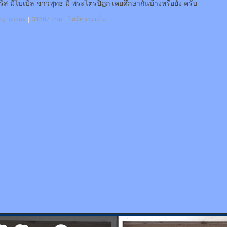
ิส มีไบเบิล ชาวพุทธ มี พระไตรปิฏก เคยศึกษากันบ้างหรือยัง ครับ
ู่:
ธรรมะ
|
34587 อ่าน
|
ไม่มีความเห็น