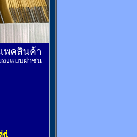
์แพคสินค้า
ส่งของแบบฝาชน
้
่นี่