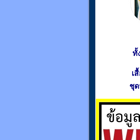
ท
เส
ชุด