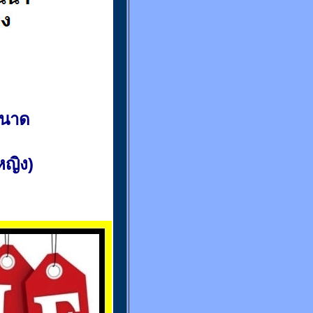
ขนาด
(หญิง)