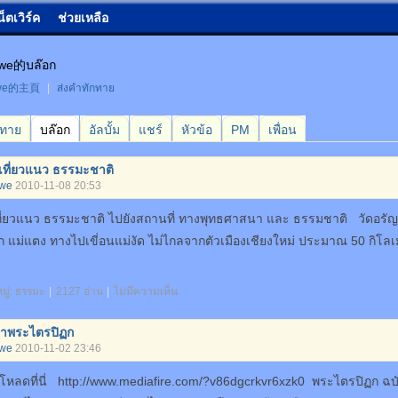
น็ตเวิร์ค
ช่วยเหลือ
gwe的บล๊อก
gwe的主頁
|
ส่งคำทักทาย
กทาย
บล๊อก
อัลบั้ม
แชร์
หัวข้อ
PM
เพื่อน
งเที่ยวแนว ธรรมะชาติ
gwe
2010-11-08 20:53
ที่ยวแนว ธรรมะชาติ ไปยังสถานที่ ทางพุทธศาสนา และ ธรรมชาติ วัดอรัญ
ก แม่แตง ทางไปเขี่อนแม่งัด ไม่ไกลจากตัวเมืองเชียงใหม่ ประมาณ 50 กิโลเ
ู่:
ธรรมะ
|
2127 อ่าน
|
ไม่มีความเห็น
ษาพระไตรปิฏก
gwe
2010-11-02 23:46
โหลดที่นี่ http://www.mediafire.com/?v86dgcrkvr6xzk0 พระไตรปิฏก