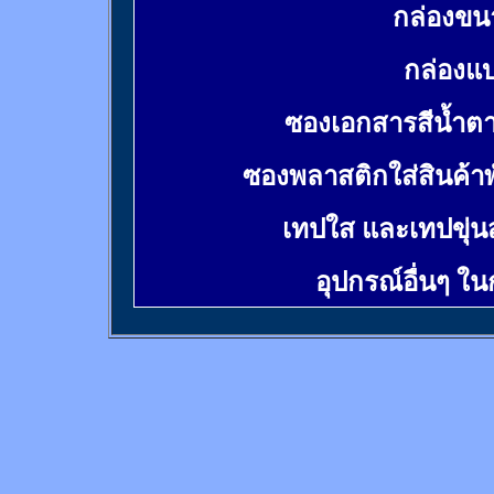
กล่องขน
กล่องแบ
ซองเอกสารสีน้ำต
ซองพลาสติกใส่สินค้า
เทปใส และเทปขุ่น
อุปกรณ์อื่นๆ ใ