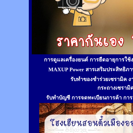
การดูแลเครื่องยนต์ การยืดอายุการใช
MAXUP Power สารเสริมประสิทธิภาพ
รับทำของชำร่วยเซรามิค ง
กระถางเซรามิ
รับทำ
บัญชี การจดทะเบียนการค้า การจ