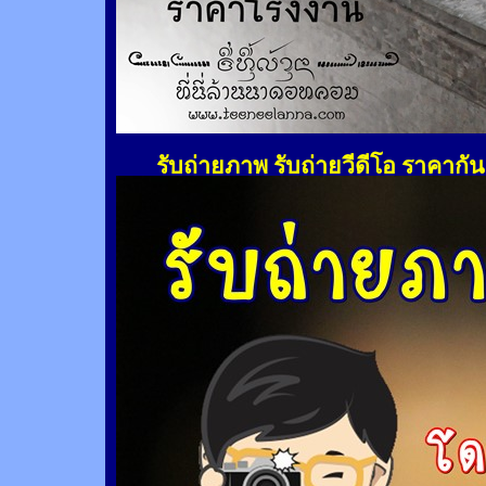
รับถ่ายภาพ รับถ่ายวีดีโอ ราคากั