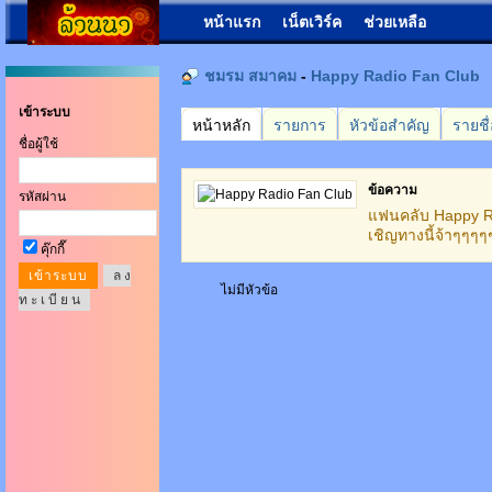
หน้าแรก
เน็ตเวิร์ค
ช่วยเหลือ
ชมรม สมาคม
-
Happy Radio Fan Club
เข้าระบบ
หน้าหลัก
รายการ
หัวข้อสำคัญ
รายชื
ชื่อผู้ใช้
ข้อความ
รหัสผ่าน
แฟนคลับ Happy R
เชิญทางนี้จ้าๆๆๆ
คุ๊กกี๊
ล ง
ไม่มีหัวข้อ
ท ะ เ บี ย น