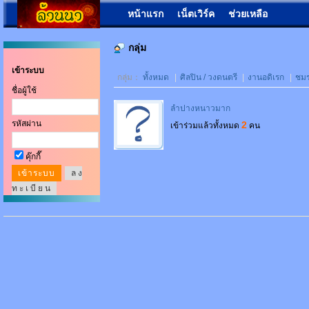
หน้าแรก
เน็ตเวิร์ค
ช่วยเหลือ
กลุ่ม
เข้าระบบ
กลุ่ม：
ทั้งหมด
|
ศิลปิน / วงดนตรี
|
งานอดิเรก
|
ชม
ชื่อผู้ใช้
ลำปางหนาวมาก
รหัสผ่าน
2
เข้าร่วมแล้วทั้งหมด
คน
คุ๊กกี๊
ล ง
ท ะ เ บี ย น