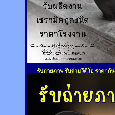
รับถ่ายภาพ รับถ่ายวีดีโอ ราคากั