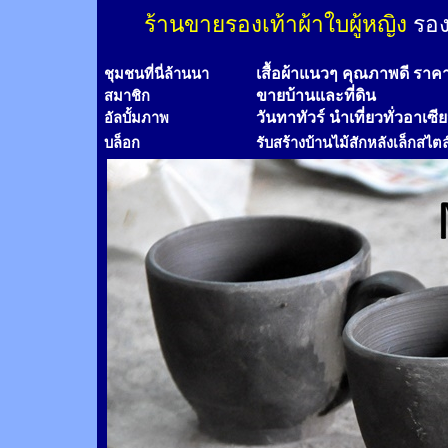
ร้านขายรองเท้าผ้าใบผู้หญิง
รอง
เสื้อผ้าแนวๆ คุณภาพดี ราค
ชุมชนที่นี่ล้านนา
ขายบ้านและที่ดิน
สมาชิก
วันทาทัวร์
นำเที่ยวทั่วอาเซี
อัลบั้มภาพ
บล็อก
รับสร้างบ้านไม้
สัก
หลังเล็กสไตล