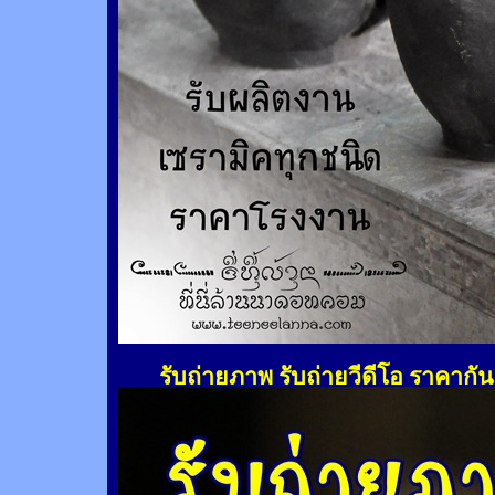
รับถ่ายภาพ รับถ่ายวีดีโอ ราคากั