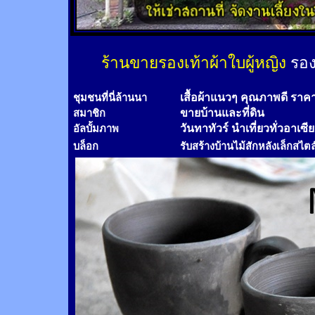
ร้านขายรองเท้าผ้าใบผู้หญิง
รอง
เสื้อผ้าแนวๆ คุณภาพดี ราค
ชุมชนที่นี่ล้านนา
ขายบ้านและที่ดิน
สมาชิก
วันทาทัวร์
นำเที่ยวทั่วอาเซี
อัลบั้มภาพ
บล็อก
รับสร้างบ้านไม้
สัก
หลังเล็กสไตล