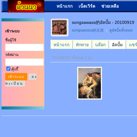
หน้าแรก
เน็ตเวิร์ค
ช่วยเหลือ
songsawass的อัลบั้ม - 20100919
songsawass的主頁
|
ดูอัลบั้มทั้งหมด
เข้าระบบ
ชื่อผู้ใช้
หน้าแรก
ทักทาย
บล๊อก
อัลบั้ม
แชร
รหัสผ่าน
20100919 - ทั้งหมด 3 รูป
คุ๊กกี๊
ล ง
ท ะ เ บี ย น