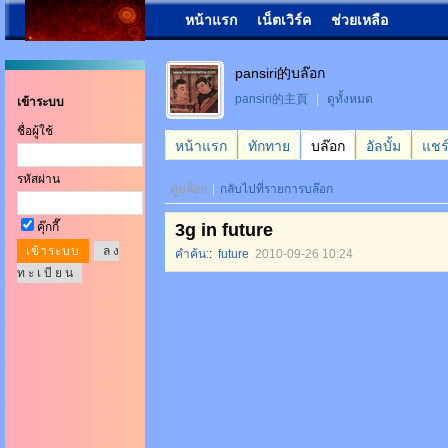
หน้าแรก
เน็ตเวิร์ค
ช่วยเหลือ
pansiri的บล๊อก
pansiri的主頁
|
ดูทั้งหมด
เข้าระบบ
ชื่อผู้ใช้
หน้าแรก
ทักทาย
บล๊อก
อัลบั้ม
แชร
รหัสผ่าน
ดูบล๊อก
|
กลับไปที่รายการบล๊อก
คุ๊กกี๊
3g in future
ล ง
คำค้น:
:
future
2010-09-26 10:24
ท ะ เ บี ย น