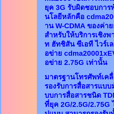
ยุค 3G รับผิดชอบกา
นโลยีหลักคือ cdma200
าน W-CDMA ของค่ายยุ
สำหรับให้บริการเชิงพ
ท ฮัทชิสัน ซีเอที ไวร์เ
อข่าย cdma20001xEV-
อข่าย 2.75G เท่านั้น
มาตรฐานโทรศัพท์เคลื่
รองรับการสื่อสารแบบม
บบการสื่อสารชนิด TDM
ที่ยุค 2G/2.5G/2.75G 
ปแบบ สามารถรองรับทั้