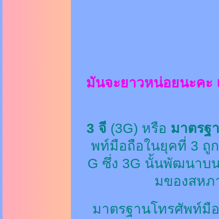
มันจะยาวหน่อยนะคะ แ
3 จี
(3G) หรือ
มาตรฐาน
พท์มือถือ
ในยุคที่ 3 
G
ซึ่ง 3G นั้นพัฒนา
มของ
สหภ
มาตรฐานโทรศัพท์มือถื