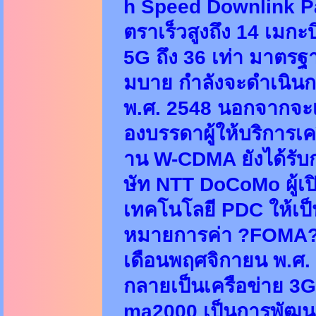
h Speed Downlink Pac
ตราเร็วสูงถึง 14 เมกะ
5G ถึง 36 เท่า มาตรฐา
มบาย กำลังจะดำเนินกา
พ.ศ. 2548 นอกจากจะ
องบรรดาผู้ให้บริการเค
าน W-CDMA ยังได้รับก
ษัท NTT DoCoMo ผู้เปิด
เทคโนโลยี PDC ให้เป
หมายการค่า ?FOMA? โด
เดือนพฤศจิกายน พ.ศ. 
กลายเป็นเครือข่าย 3G 
ma2000 เป็นการพัฒนา