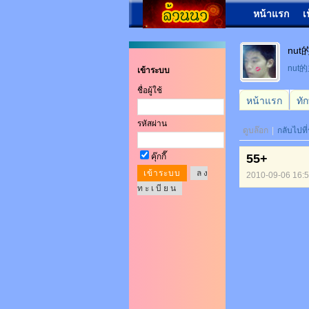
หน้าแรก
เ
nut的
nut
เข้าระบบ
ชื่อผู้ใช้
หน้าแรก
ทั
รหัสผ่าน
ดูบล๊อก
|
กลับไปที
คุ๊กกี๊
55+
ล ง
2010-09-06 16:
ท ะ เ บี ย น