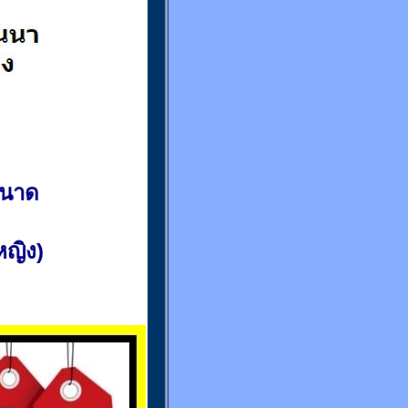
ขนาด
(หญิง)