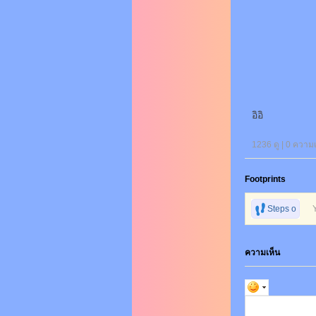
อิอิ
1236 ดู |
0
ความเ
Footprints
Steps o
n foot
ความเห็น