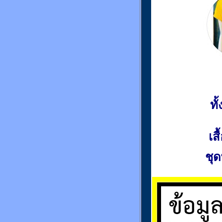
ท
เส
ชุด