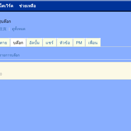
น็ตเวิร์ค
ช่วยเหลือ
บล๊อก
的主頁
|
ดูทั้งหมด
กทาย
บล๊อก
อัลบั้ม
แชร์
หัวข้อ
PM
เพื่อน
่รายการบล๊อก
50