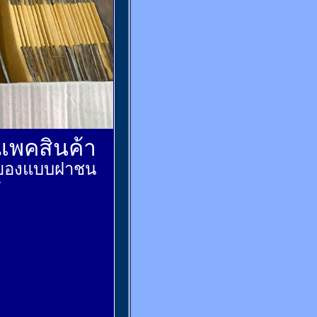
์แพคสินค้า
ส่งของแบบฝาชน
้