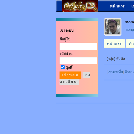
หน้าแรก
เ
mon
mon
เข้าระบบ
ชื่อผู้ใช้
หน้าแรก
ทั
รหัสผ่าน
[กลุ่ม] หัวข้อ
คุ๊กกี๊
[
เรามาเที่ย
]
ล้าน
ล ง
ท ะ เ บี ย น