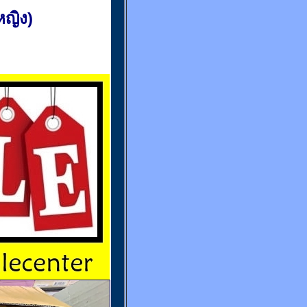
(หญิง)