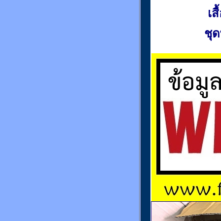
เส
ชุด