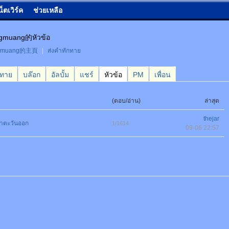
น็ตเวิร์ค
ช่วยเหลือ
gmuang的หัวข้อ
gmuang的主頁
|
ส่งคำทักทาย
กทาย
บล๊อก
อัลบั้ม
แชร์
หัวข้อ
PM
เพื่อน
(ตอบ/อ่าน)
ล่าสุด
thejar
นาตะวันออก
1/1614
09-06 22:57