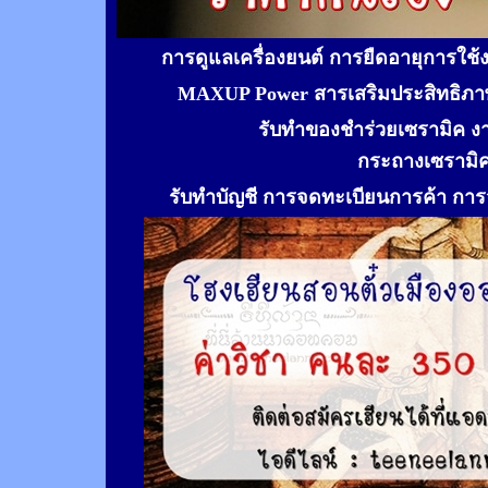
การดูแลเครื่องยนต์ การยืดอายุการใช
MAXUP Power สารเสริมประสิทธิภาพ
รับทำของชำร่วยเซรามิค ง
กระถางเซรามิ
รับทำ
บัญชี การจดทะเบียนการค้า การจ