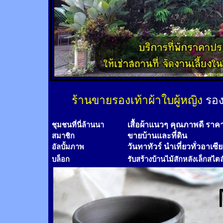
ร้านขายรองเท้าผ้าใบผู้หญิง
รอง
เสื้อผ้าแนวๆ คุณภาพดี ราค
ชุมชนที่นี่ล้านนา
ขายบ้านและที่ดิน
สมาชิก
วันทาทัวร์
นำเที่ยวทั่วอาเซี
อัลบั้มภาพ
บล็อก
รับสร้างบ้านไม้
สัก
หลังเล็กสไตล