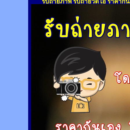
รับถ่ายภาพ รับถ่ายวีดีโอ ราคากั