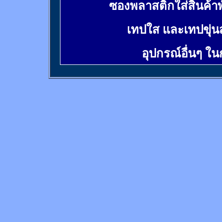
ซองพลาสติกใส่สินค้า
เทปใส และเทปขุ่น
อุปกรณ์อื่นๆ ใ