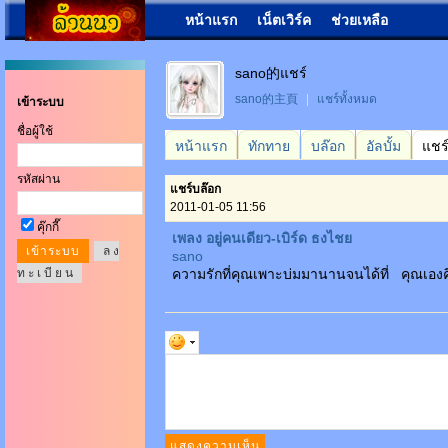
หน้าแรก
เน็ตเวิร์ค
ช่วยเหลือ
sano的แชร์
sano的主頁
|
แชร์ทั้งหมด
เข้าระบบ
ชื่อผู้ใช้
หน้าแรก
ทักทาย
บล๊อก
อัลบั้ม
แชร
รหัสผ่าน
แชร์บล๊อก
2011-01-05 11:56
คุ๊กกี๊
เพลง อยู่คนเดียว-เบิร์ด ธงไชย
ล ง
sano
ท ะ เ บี ย น
ความรักที่คุณเพาะบ่มมานานจนได้ที่ คุณเองคิด