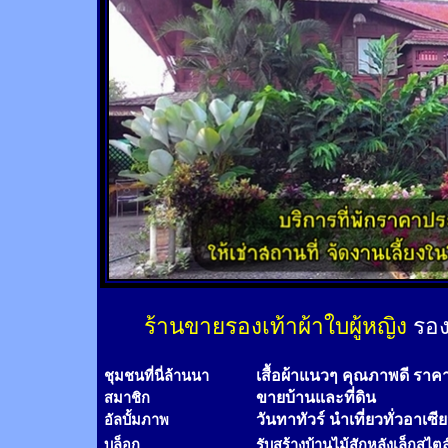
ร้านขายรองเท้าผ้าใบผู้หญิง
รอง
เสื้อผ้าแนวๆ คุณภาพดี ราค
ชุมชนที่นี่ล้านนา
ขายบ้านและที่ดิน
สมาชิก
วันทาทัวร์
นำเที่ยวทั่วอาเซี
อัลบั้มภาพ
บล็อก
รับสร้างบ้านไม้
สัก
หลังเล็กสไตล