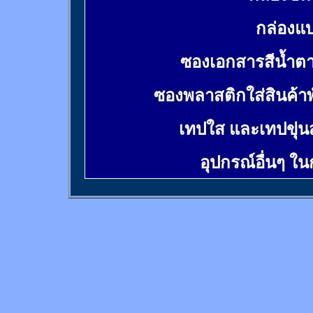
กล่องแบ
ซองเอกสารสีน้ำต
ซองพลาสติกใส่สินค้า
เทปใส และเทปขุ่น
อุปกรณ์อื่นๆ ใ