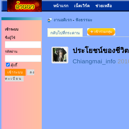
หน้าแรก
เน็ตเวิร์ค
ช่วยเหลือ
งานอดิเรก
-
ฟังธรรมะ
เข้าระบบ
เข้าร่วมกลุ่ม
กลับไปที่กระดาน
ชื่อผู้ใช้
ประโยชน์ของชีวิต 
รหัสผ่าน
Chiangmai_info
201
คุ๊กกี๊
ล ง
ท ะ เ บี ย น