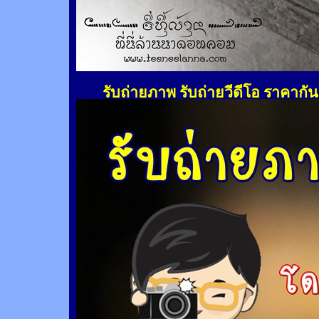
รับถ่ายภาพ รับถ่ายวีดีโอ ราคากั