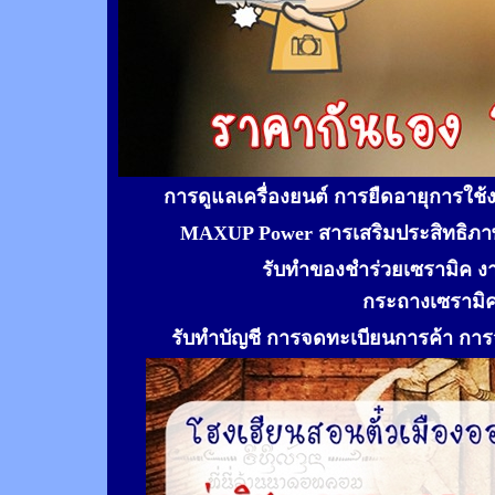
การดูแลเครื่องยนต์ การยืดอายุการใช
MAXUP Power สารเสริมประสิทธิภาพ
รับทำของชำร่วยเซรามิค ง
กระถางเซรามิ
รับทำ
บัญชี การจดทะเบียนการค้า การจ