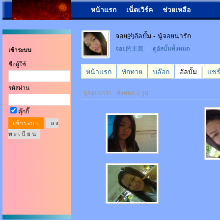
หน้าแรก
เน็ตเวิร์ค
ช่วยเหลือ
จอย的อัลบั้ม - นู๋จอยน่ารัก
จอย的主頁
|
ดูอัลบั้มทั้งหมด
เข้าระบบ
ชื่อผู้ใช้
หน้าแรก
ทักทาย
บล๊อก
อัลบั้ม
แชร
รหัสผ่าน
นู๋จอยน่ารัก - ทั้งหมด 5 รูป
คุ๊กกี๊
ล ง
ท ะ เ บี ย น