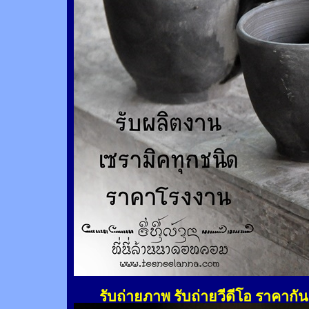
รับถ่ายภาพ รับถ่ายวีดีโอ ราคากั