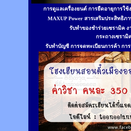
การดูแลเครื่องยนต์ การยืดอายุการใช
MAXUP Power สารเสริมประสิทธิภาพ
รับทำของชำร่วยเซรามิค ง
กระถางเซรามิ
รับทำ
บัญชี การจดทะเบียนการค้า การจ