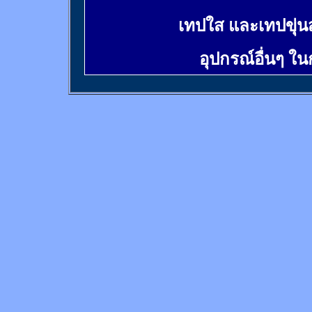
เทปใส และเทปขุ่น
อุปกรณ์อื่นๆ ใ