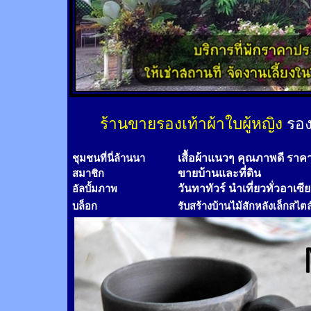
ร้านขายรองเท้าผ้าใบผู้หญิง
รอง
เสื้อผ้าแนวๆ คุณภาพดี ราค
ชุมชนที่นี่ล้านนา
ขายบ้านและที่ดิน
สมาชิก
วันทาทัวร์
นำเที่ยวทั่วอาเซี
อัลบั้มภาพ
บล็อก
รับสร้างบ้านไม้
สัก
หลังเล็กสไตล