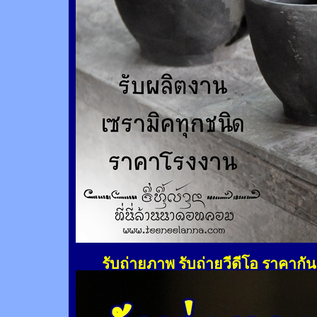
รับถ่ายภาพ รับถ่ายวีดีโอ ราคากั