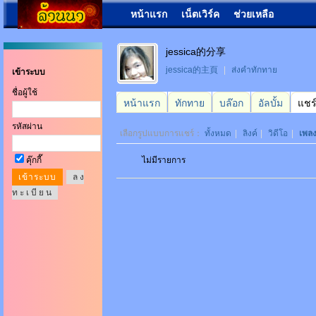
หน้าแรก
เน็ตเวิร์ค
ช่วยเหลือ
jessica的分享
jessica的主頁
|
ส่งคำทักทาย
เข้าระบบ
ชื่อผู้ใช้
หน้าแรก
ทักทาย
บล๊อก
อัลบั้ม
แชร
รหัสผ่าน
เลือกรูปแบบการแชร์：
ทั้งหมด
|
ลิงค์
|
วิดีโอ
|
เพล
คุ๊กกี๊
ไม่มีรายการ
ล ง
ท ะ เ บี ย น