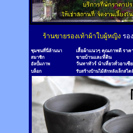
ร้านขายรองเท้าผ้าใบผู้หญิง
รอง
เสื้อผ้าแนวๆ คุณภาพดี ราค
ชุมชนที่นี่ล้านนา
ขายบ้านและที่ดิน
สมาชิก
วันทาทัวร์
นำเที่ยวทั่วอาเซี
อัลบั้มภาพ
บล็อก
รับสร้างบ้านไม้
สัก
หลังเล็กสไตล