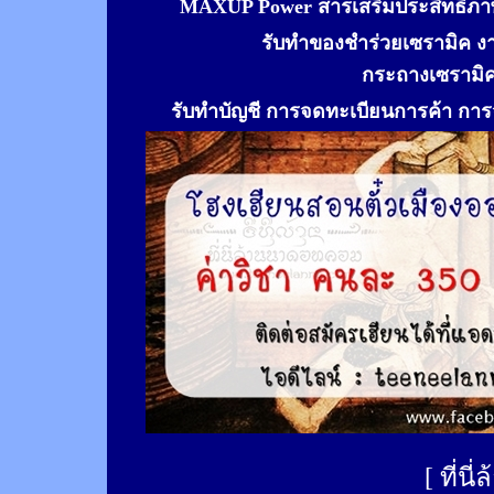
MAXUP Power สารเสริมประสิทธิภาพ
รับทำของชำร่วยเซรามิค ง
กระถางเซรามิ
รับทำ
บัญชี การจดทะเบียนการค้า การจ
[
ที่นี