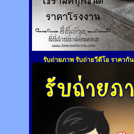
รับถ่ายภาพ รับถ่ายวีดีโอ ราคากั