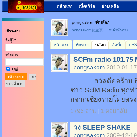
หน้าแรก
เน็ตเวิร์ค
ช่วยเหลือ
pongsakorn的บล๊อก
pongsakorn的主頁
|
ส่งคำทักทาย
เข้าระบบ
ชื่อผู้ใช้
หน้าแรก
ทักทาย
บล๊อก
อัลบั้ม
แชร
รหัสผ่าน
SCFm radio 101.75
pongsakorn
2010-01-17
คุ๊กกี๊
ล ง
สวัสดีคคร้าบ พี่ๆน้
ท ะ เ บี ย น
ชาว ScfM Radio ทุกท่
กจากเชียงรายโดยตรง เ
1796 อ่าน
|
1 ตอบกลับ
วง SLEEP SHAKE
pongsakorn
2009-12-19