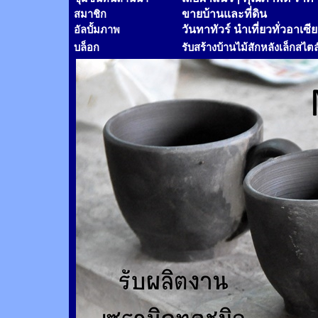
ขายบ้านและที่ดิน
สมาชิก
วันทาทัวร์
นำเที่ยวทั่วอาเซี
อัลบั้มภาพ
บล็อก
รับสร้างบ้านไม้
สัก
หลังเล็กสไตล