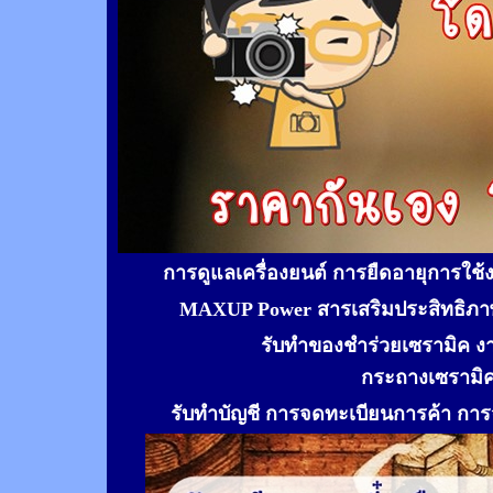
การดูแลเครื่องยนต์ การยืดอายุการใช
MAXUP Power สารเสริมประสิทธิภาพ
รับทำของชำร่วยเซรามิค ง
กระถางเซรามิ
รับทำ
บัญชี การจดทะเบียนการค้า การจ