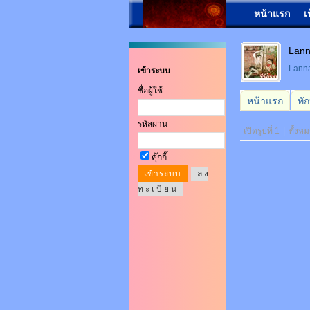
หน้าแรก
เ
Lann
Lan
เข้าระบบ
ชื่อผู้ใช้
หน้าแรก
ทั
รหัสผ่าน
เปิดรูปที่ 1
|
ทั้งห
คุ๊กกี๊
ล ง
ท ะ เ บี ย น