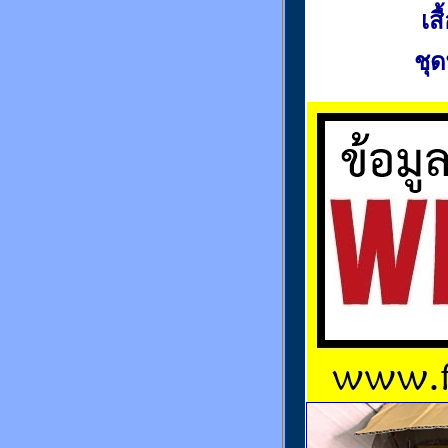
เส
ชุด