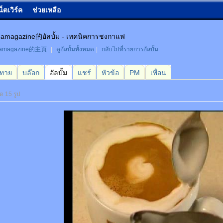
น็ตเวิร์ค
ช่วยเหลือ
amagazine的อัลบั้ม - เทคนิคการชงกาแฟ
namagazine的主頁
|
ดูอัลบั้มทั้งหมด
|
กลับไปที่รายการอัลบั้ม
กทาย
บล๊อก
อัลบั้ม
แชร์
หัวข้อ
PM
เพื่อน
มด 15 รูป