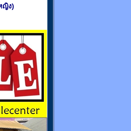
(หญิง)