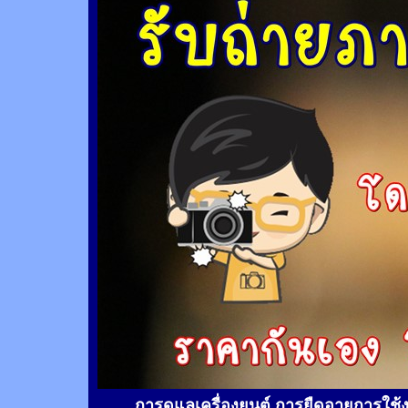
การดูแลเครื่องยนต์ การยืดอายุการใช