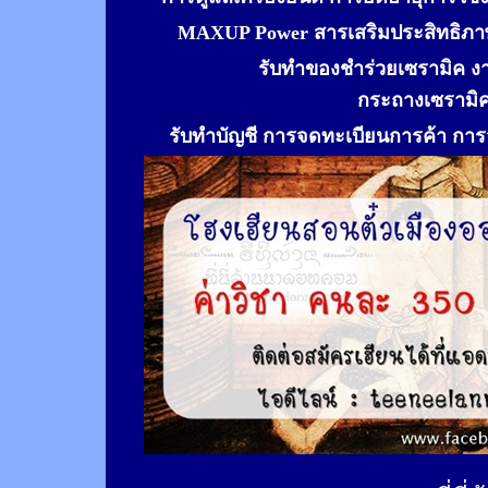
MAXUP Power สารเสริมประสิทธิภาพ
รับทำของชำร่วยเซรามิค ง
กระถางเซรามิ
รับทำ
บัญชี การจดทะเบียนการค้า การจ