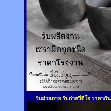
รับถ่ายภาพ รับถ่ายวีดีโอ ราคากั