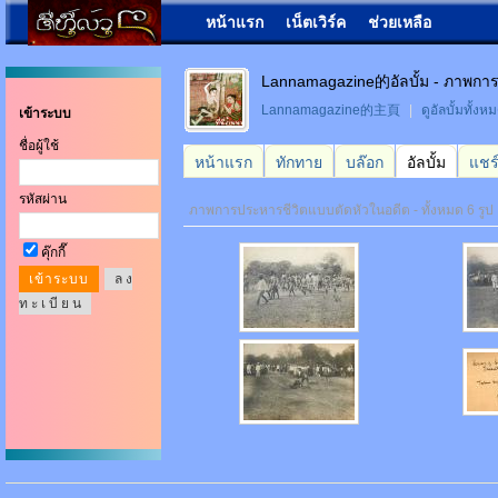
หน้าแรก
เน็ตเวิร์ค
ช่วยเหลือ
Lannamagazine的อัลบั้ม - ภาพการ
Lannamagazine的主頁
|
ดูอัลบั้มทั้งห
เข้าระบบ
ชื่อผู้ใช้
หน้าแรก
ทักทาย
บล๊อก
อัลบั้ม
แชร
รหัสผ่าน
ภาพการประหารชีวิตแบบตัดหัวในอดีต - ทั้งหมด 6 รูป
คุ๊กกี๊
ล ง
ท ะ เ บี ย น