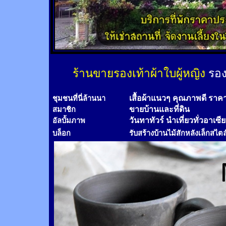
ร้านขายรองเท้าผ้าใบผู้หญิง
รอง
เสื้อผ้าแนวๆ คุณภาพดี ราค
ชุมชนที่นี่ล้านนา
ขายบ้านและที่ดิน
สมาชิก
วันทาทัวร์
นำเที่ยวทั่วอาเซี
อัลบั้มภาพ
บล็อก
รับสร้างบ้านไม้
สัก
หลังเล็กสไตล