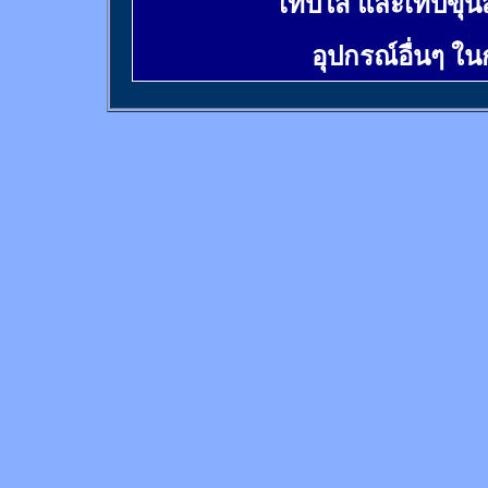
เทปใส และเทปขุ่น
อุปกรณ์อื่นๆ ใ