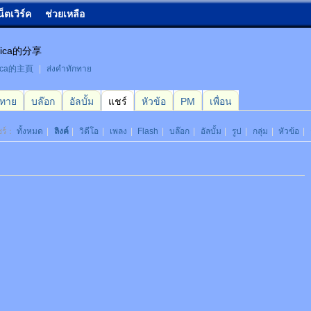
น็ตเวิร์ค
ช่วยเหลือ
nica的分享
nica的主頁
|
ส่งคำทักทาย
กทาย
บล๊อก
อัลบั้ม
แชร์
หัวข้อ
PM
เพื่อน
ชร์：
ทั้งหมด
|
ลิงค์
|
วิดีโอ
|
เพลง
|
Flash
|
บล๊อก
|
อัลบั้ม
|
รูป
|
กลุ่ม
|
หัวข้อ
|