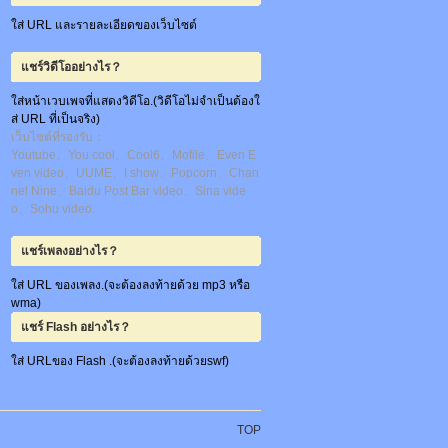
ใส่ URL และรายละเอียดของเว็บไซต์
แชร์วิดีโออย่างไร？
ใส่หน้าเวบเพจที่แสดงวิดีโอ.(วิดีโอไม่จำเป็นต้องใ
ส่ URL ที่เป็นจริง)
เว็บไซต์ที่รองรับ：
Youtube、You cool、Cool6、Mofile、Even E
ven video、UUME、I show、Popcorn、Chan
nel Nine、Baidu Post Bar video、Sina vide
o、Sohu video.
แชร์เพลงอย่างไร？
ใส่ URL ของเพลง.(จะต้องลงท้ายด้วย mp3 หรือ
wma)
แชร์ Flash อย่างไร？
ใส่ URLของ Flash .(จะต้องลงท้ายด้วยswf)
TOP