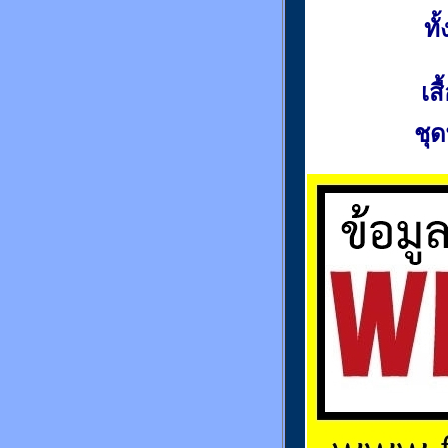
ท
เส
ชุด