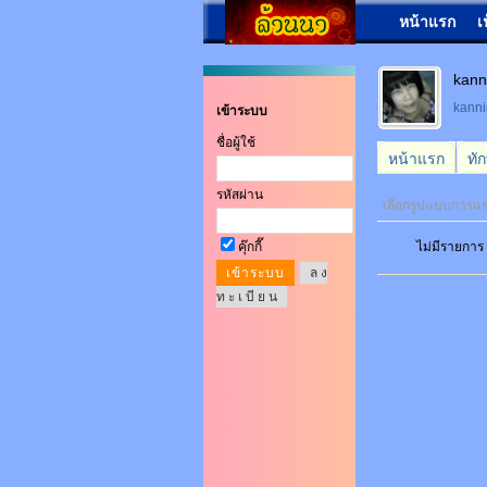
หน้าแรก
เ
kan
kan
เข้าระบบ
ชื่อผู้ใช้
หน้าแรก
ทั
รหัสผ่าน
เลือกรูปแบบการแ
คุ๊กกี๊
ไม่มีรายการ
ล ง
ท ะ เ บี ย น