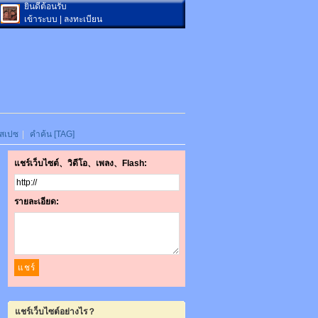
ยินดีต้อนรับ
เข้าระบบ
|
ลงทะเบียน
สเปซ
|
คำค้น [TAG]
แชร์เว็บไซต์、วิดีโอ、เพลง、Flash:
รายละเอียด:
แชร์เว็บไซต์อย่างไร？