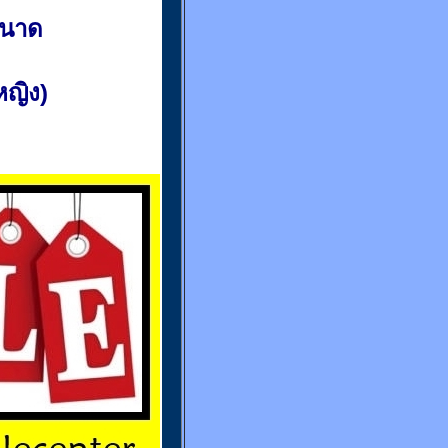
ขนาด
(หญิง)