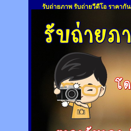
รับถ่ายภาพ รับถ่ายวีดีโอ ราคากั