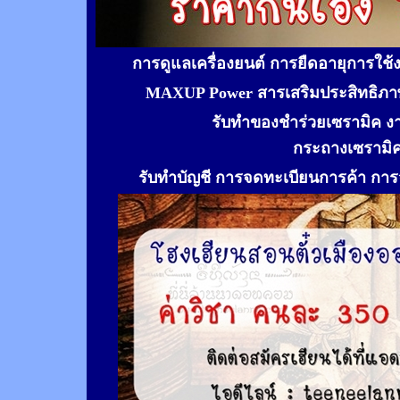
การดูแลเครื่องยนต์ การยืดอายุการใช
MAXUP Power สารเสริมประสิทธิภาพ
รับทำของชำร่วยเซรามิค ง
กระถางเซรามิ
รับทำ
บัญชี การจดทะเบียนการค้า การจ