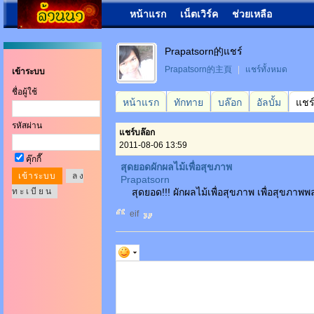
หน้าแรก
เน็ตเวิร์ค
ช่วยเหลือ
Prapatsorn的แชร์
Prapatsorn的主頁
|
แชร์ทั้งหมด
เข้าระบบ
ชื่อผู้ใช้
หน้าแรก
ทักทาย
บล๊อก
อัลบั้ม
แชร
รหัสผ่าน
แชร์บล๊อก
2011-08-06 13:59
คุ๊กกี๊
สุดยอดผักผลไม้เพื่อสุขภาพ
ล ง
Prapatsorn
ท ะ เ บี ย น
สุดยอด!!! ผักผลไม้เพื่อสุขภาพ เพื่อสุขภาพพล
eif