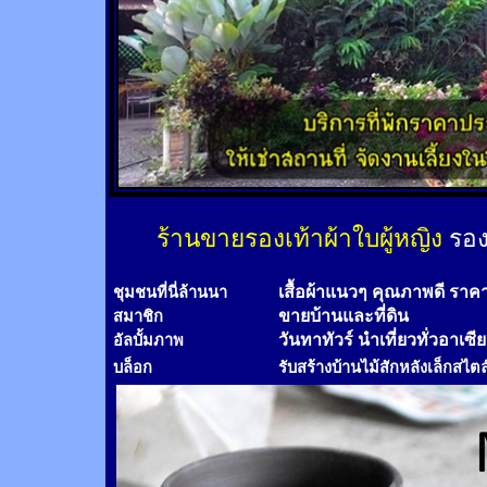
ร้านขายรองเท้าผ้าใบผู้หญิง
รอง
เสื้อผ้าแนวๆ คุณภาพดี ราค
ชุมชนที่นี่ล้านนา
ขายบ้านและที่ดิน
สมาชิก
วันทาทัวร์
นำเที่ยวทั่วอาเซี
อัลบั้มภาพ
บล็อก
รับสร้างบ้านไม้
สัก
หลังเล็กสไตล