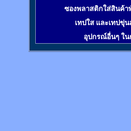
ซองพลาสติกใส่สินค้า
เทปใส และเทปขุ่น
อุปกรณ์อื่นๆ ใ