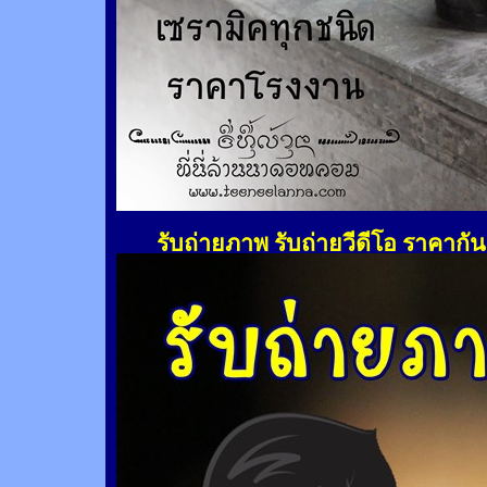
รับถ่ายภาพ รับถ่ายวีดีโอ ราคากั