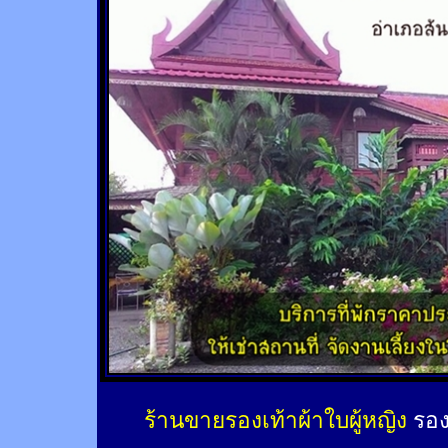
ร้านขายรองเท้าผ้าใบผู้หญิง
รอง