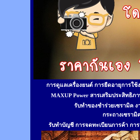
การดูแลเครื่องยนต์ การยืดอายุการใช
MAXUP Power สารเสริมประสิทธิภาพ
รับทำของชำร่วยเซรามิค ง
กระถางเซรามิ
รับทำ
บัญชี การจดทะเบียนการค้า การจ