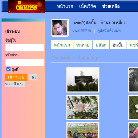
หน้าแรก
เน็ตเวิร์ค
ช่วยเหลือ
uwin的อัลบั้ม - บ้านป่าเหมี้ยง
uwin的主頁
|
ดูอัลบั้มทั้งหมด
เข้าระบบ
ชื่อผู้ใช้
หน้าแรก
ทักทาย
บล๊อก
อัลบั้ม
แชร
รหัสผ่าน
บ้านป่าเหมี้ยง - ทั้งหมด 18 รูป
คุ๊กกี๊
ล ง
ท ะ เ บี ย น