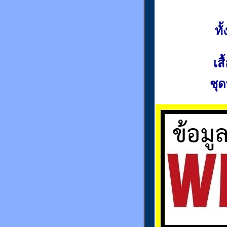
ท
เส
ชุด