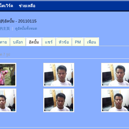
น็ตเวิร์ค
ช่วยเหลือ
i的อัลบั้ม - 20110115
ai的主頁
|
ดูอัลบั้มทั้งหมด
กทาย
บล๊อก
อัลบั้ม
แชร์
หัวข้อ
PM
เพื่อน
ด 7 รูป