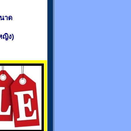
ขนาด
(หญิง)