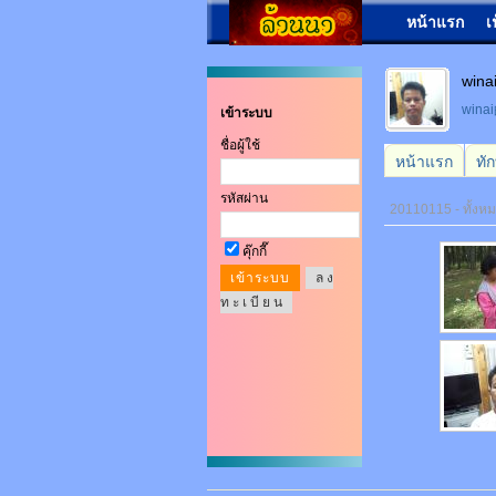
หน้าแรก
เ
wina
win
เข้าระบบ
ชื่อผู้ใช้
หน้าแรก
ทั
รหัสผ่าน
20110115 - ทั้งหม
คุ๊กกี๊
ล ง
ท ะ เ บี ย น