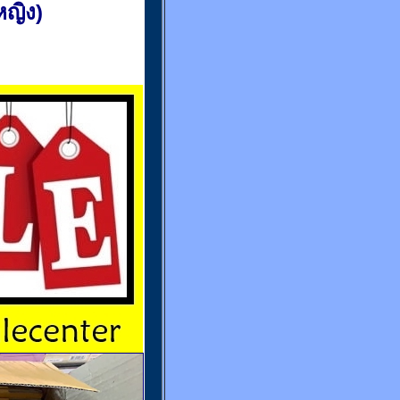
(หญิง)