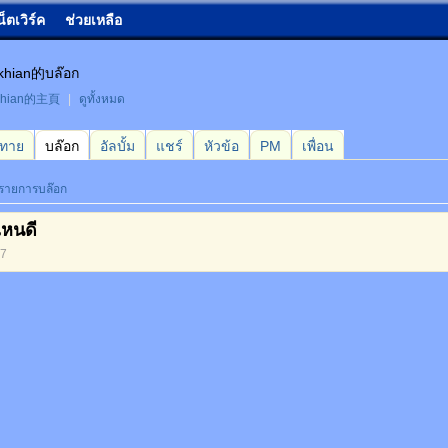
น็ตเวิร์ค
ช่วยเหลือ
khian的บล๊อก
khian的主頁
|
ดูทั้งหมด
กทาย
บล๊อก
อัลบั้ม
แชร์
หัวข้อ
PM
เพื่อน
่รายการบล๊อก
ไหนดี
17