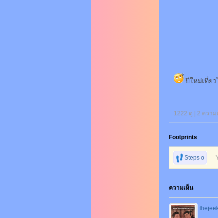
ปีใหม่เที่ย
1222 ดู |
2
ความเ
Footprints
Steps o
n foot
ความเห็น
thejee