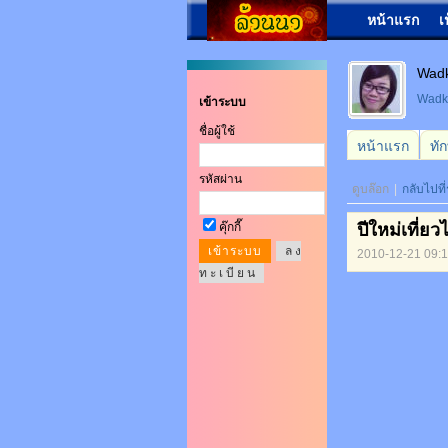
หน้าแรก
เ
Wad
Wad
เข้าระบบ
ชื่อผู้ใช้
หน้าแรก
ทั
รหัสผ่าน
ดูบล๊อก
|
กลับไปที
คุ๊กกี๊
ปีใหม่เที่ยว
ล ง
2010-12-21 09:
ท ะ เ บี ย น