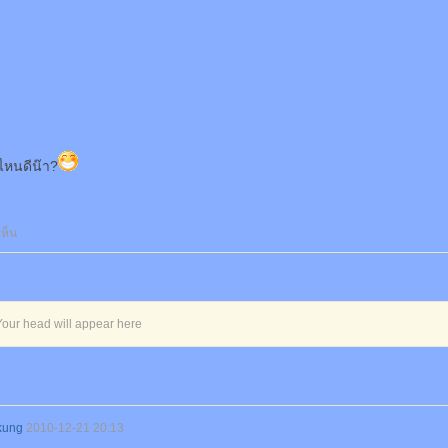
วไหนดีน๊า?
ห็น
Your head will appear here
kung
2010-12-21 20:13