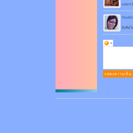
แหมๆ น
Wadkh
ยังคิดไม