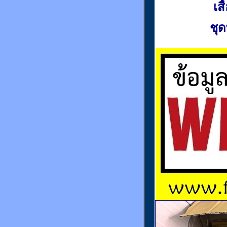
เส
ชุด