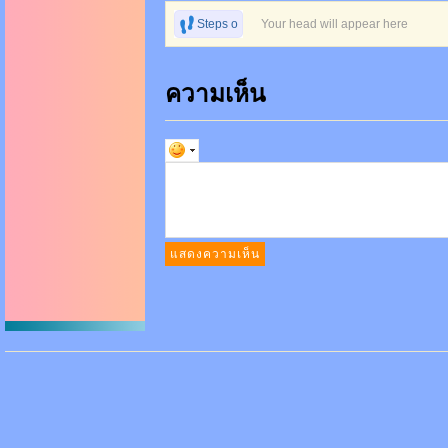
Steps o
Your head will appear here
n foot
ความเห็น