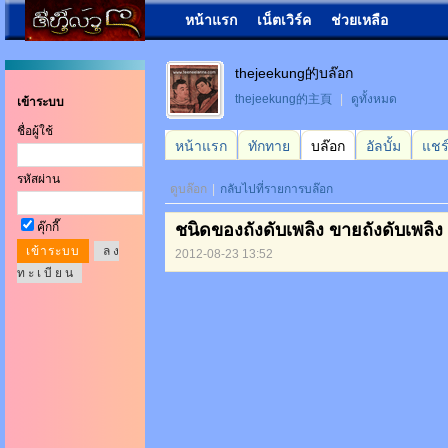
หน้าแรก
เน็ตเวิร์ค
ช่วยเหลือ
thejeekung的บล๊อก
thejeekung的主頁
|
ดูทั้งหมด
เข้าระบบ
ชื่อผู้ใช้
หน้าแรก
ทักทาย
บล๊อก
อัลบั้ม
แชร
รหัสผ่าน
ดูบล๊อก
|
กลับไปที่รายการบล๊อก
คุ๊กกี๊
ชนิดของถังดับเพลิง ขายถังดับเพลิง
ล ง
2012-08-23 13:52
ท ะ เ บี ย น