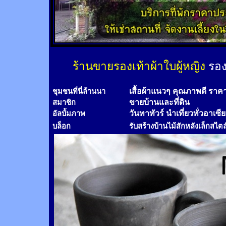
ร้านขายรองเท้าผ้าใบผู้หญิง
รอง
เสื้อผ้าแนวๆ คุณภาพดี ราค
ชุมชนที่นี่ล้านนา
ขายบ้านและที่ดิน
สมาชิก
วันทาทัวร์
นำเที่ยวทั่วอาเซี
อัลบั้มภาพ
บล็อก
รับสร้างบ้านไม้
สัก
หลังเล็กสไตล