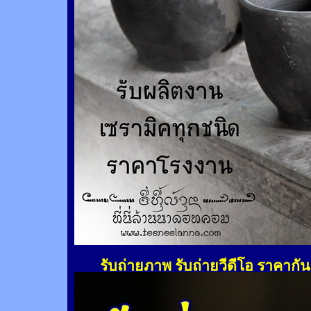
รับถ่ายภาพ รับถ่ายวีดีโอ ราคากั