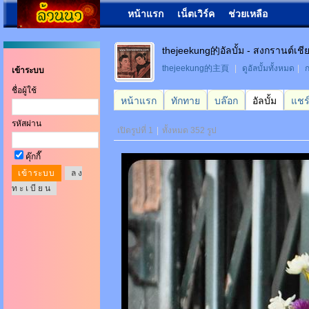
หน้าแรก
เน็ตเวิร์ค
ช่วยเหลือ
thejeekung的อัลบั้ม - สงกรานต์เชี
thejeekung的主頁
|
ดูอัลบั้มทั้งหมด
|
ก
เข้าระบบ
ชื่อผู้ใช้
หน้าแรก
ทักทาย
บล๊อก
อัลบั้ม
แชร
รหัสผ่าน
เปิดรูปที่ 1
|
ทั้งหมด 352 รูป
คุ๊กกี๊
ล ง
ท ะ เ บี ย น