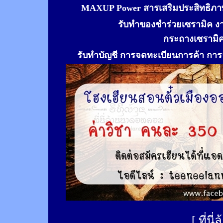
MAXUP Power สารเสริมประสิทธิภาพ
รับทำของชำร่วยเซรามิค ง
กระถางเซรามิ
รับทำ
บัญชี การจดทะเบียนการค้า การจ
[
ที่นี