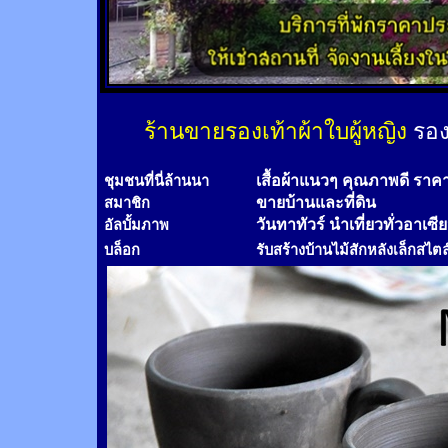
ร้านขายรองเท้าผ้าใบผู้หญิง
รอง
เสื้อผ้าแนวๆ คุณภาพดี ราค
ชุมชนที่นี่ล้านนา
ขายบ้านและที่ดิน
สมาชิก
วันทาทัวร์
นำเที่ยวทั่วอาเซี
อัลบั้มภาพ
บล็อก
รับสร้างบ้านไม้
สัก
หลังเล็กสไตล