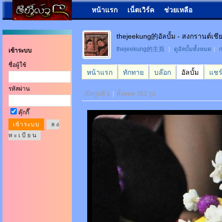
หน้าแรก
เน็ตเวิร์ค
ช่วยเหลือ
thejeekung的อัลบั้ม - สงกรานต์เชี
thejeekung的主頁
|
ดูอัลบั้มทั้งหมด
|
ก
เข้าระบบ
ชื่อผู้ใช้
หน้าแรก
ทักทาย
บล๊อก
อัลบั้ม
แชร
รหัสผ่าน
เปิดรูปที่ 1
|
ทั้งหมด 352 รูป
คุ๊กกี๊
ล ง
ท ะ เ บี ย น