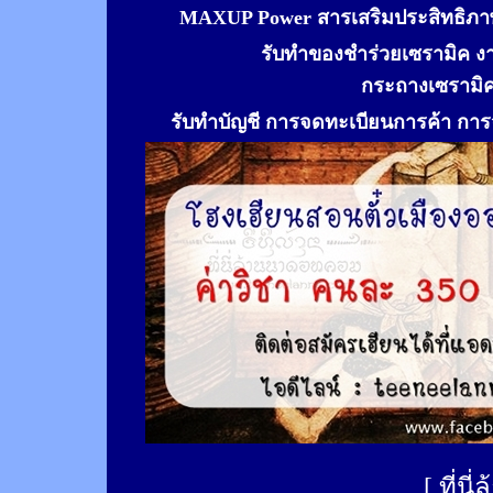
MAXUP Power สารเสริมประสิทธิภาพ
รับทำของชำร่วยเซรามิค ง
กระถางเซรามิ
รับทำ
บัญชี การจดทะเบียนการค้า การจ
[
ที่นี