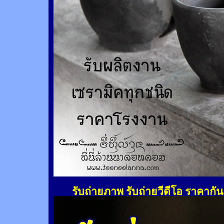
รับถ่ายภาพ รับถ่ายวีดีโอ ราคากั