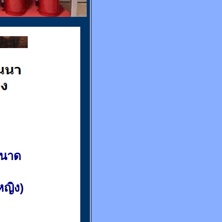
ขนาด
(หญิง)