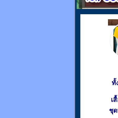
ท
เส
ชุด