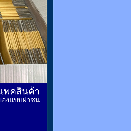
์แพคสินค้า
ส่งของแบบฝาชน
้