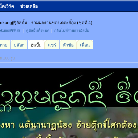
น็ตเวิร์ค
ช่วยเหลือ
ekung的อัลบั้ม - รวมผลงานของเดอะจิ๊กุ่ง (ชุดที่ 4)
eekung的主頁
|
ดูอัลบั้มทั้งหมด
|
กลับไปที่รายการอัลบั้ม
กทาย
บล๊อก
อัลบั้ม
แชร์
หัวข้อ
เพื่อน
มด 100 รูป