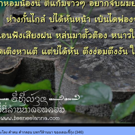
ะโลง คำคม คำกลอน บทกวีล้านนา ของเดอะจิ๊กุ่ง (346)