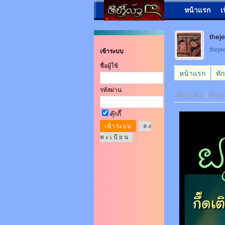
หน้าแรก
เ
theje
thej
เข้าระบบ
ชื่อผู้ใช้
หน้าแรก
ทั
รหัสผ่าน
เปิดรูปที่ 1
|
ทั้งห
คุ๊กกี๊
ล ง
ท ะ เ บี ย น