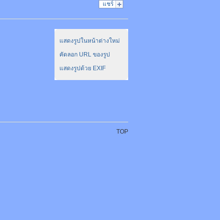
แชร์
แสดงรูปในหน้าต่างใหม่
คัดลอก URL ของรูป
แสดงรูปด้วย EXIF
TOP