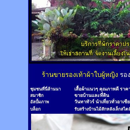
ร้านขายรองเท้าผ้าใบผู้หญิง
รอง
เสื้อผ้าแนวๆ คุณภาพดี ราค
ชุมชนที่นี่ล้านนา
ขายบ้านและที่ดิน
สมาชิก
วันทาทัวร์
นำเที่ยวทั่วอาเซี
อัลบั้มภาพ
บล็อก
รับสร้างบ้านไม้
สัก
หลังเล็กสไตล