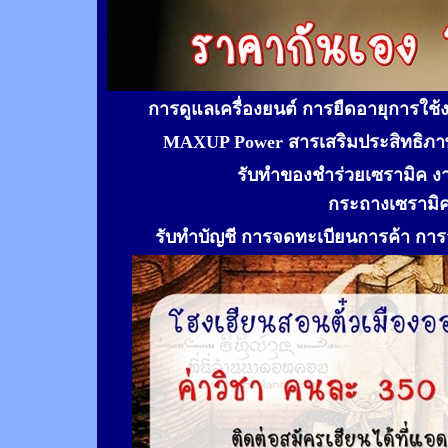
การดูแลเครื่องยนต์ การยืดอายุการใช
MAXUP Power สารเสริมประสิทธิภาพ
รับทำของชำร่วยเซรามิค ง
กระถางเซรามิ
รับทำ
บัญชี การจดทะเบียนการค้า การจ