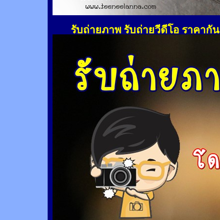
รับถ่ายภาพ รับถ่ายวีดีโอ ราคากั