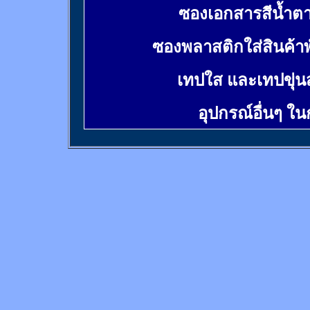
ซองเอกสารสีน้ำต
ซองพลาสติกใส่สินค้า
เทปใส และเทปขุ่น
อุปกรณ์อื่นๆ ใ