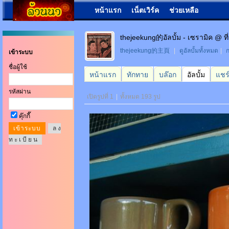
หน้าแรก
เน็ตเวิร์ค
ช่วยเหลือ
thejeekung的อัลบั้ม - เซรามิค @ ท
thejeekung的主頁
|
ดูอัลบั้มทั้งหมด
|
ก
เข้าระบบ
ชื่อผู้ใช้
หน้าแรก
ทักทาย
บล๊อก
อัลบั้ม
แชร
รหัสผ่าน
เปิดรูปที่ 1
|
ทั้งหมด 193 รูป
คุ๊กกี๊
ล ง
ท ะ เ บี ย น