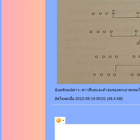
ฉันทลักษณ์ค่าว--ค่าวสี่บทและคำจ่มของพระยาพรหมโวหา
อัพโหลดเมื่อ 2010-09-19 00:01 (48.4 KB)