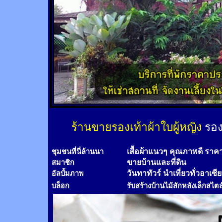
ร้านขายรองเท้าผ้าใบผู้หญิง
รอง
เสื้อผ้าแนวๆ คุณภาพดี ราค
ชุมชนที่นี่ล้านนา
ขายบ้านและที่ดิน
สมาชิก
วันทาทัวร์
นำเที่ยวทั่วอาเซี
อัลบั้มภาพ
บล็อก
รับสร้างบ้านไม้
สัก
หลังเล็กสไตล