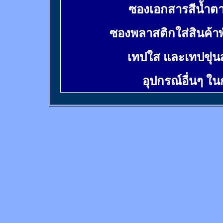
ซองเอกสารสีน้ำต
ซองพลาสติกใส่สินค้า
เทปใส และเทปขุ่น
อุปกรณ์อื่นๆ ใ