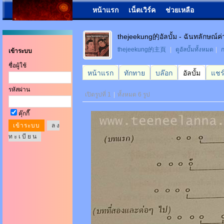
หน้าแรก
เน็ตเวิร์ค
ช่วยเหลือ
thejeekung的อัลบั้ม - ฉันทลักษณ์ค่
thejeekung的主頁
|
ดูอัลบั้มทั้งหมด
|
ก
เข้าระบบ
ชื่อผู้ใช้
หน้าแรก
ทักทาย
บล๊อก
อัลบั้ม
แชร
รหัสผ่าน
เปิดรูปที่ 1
|
ทั้งหมด 6 รูป
คุ๊กกี๊
ล ง
ท ะ เ บี ย น