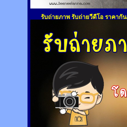
รับถ่ายภาพ รับถ่ายวีดีโอ ราคากั