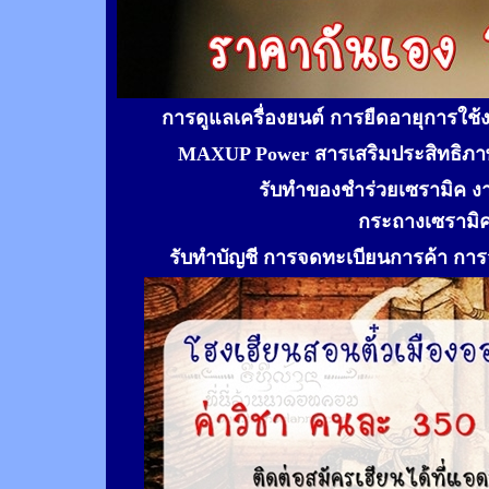
การดูแลเครื่องยนต์ การยืดอายุการใช
MAXUP Power สารเสริมประสิทธิภาพ
รับทำของชำร่วยเซรามิค ง
กระถางเซรามิ
รับทำ
บัญชี การจดทะเบียนการค้า การจ